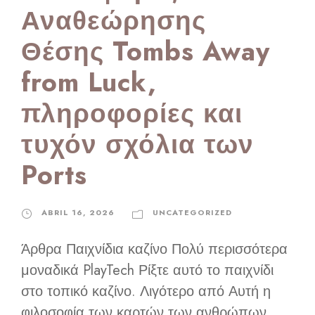
Αναθεώρησης
Θέσης Tombs Away
from Luck,
πληροφορίες και
τυχόν σχόλια των
Ports
ABRIL 16, 2026
UNCATEGORIZED
Άρθρα Παιχνίδια καζίνο Πολύ περισσότερα
μοναδικά PlayTech Ρίξτε αυτό το παιχνίδι
στο τοπικό καζίνο. Λιγότερο από Αυτή η
φιλοσοφία των καρτών των ανθρώπων