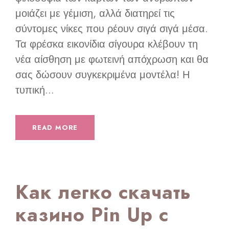
μοιάζει με γέμιση, αλλά διατηρεί τις
σύντομες νίκες που ρέουν σιγά σιγά μέσα.
Τα φρέσκα εικονίδια σίγουρα κλέβουν τη
νέα αίσθηση με φωτεινή απόχρωση και θα
σας δώσουν συγκεκριμένα μοντέλα! Η
τυπική...
READ MORE
Как легко скачать
казино Pin Up с