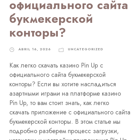
официального сайта
букмекерской
конторы?
ABRIL 16, 2026
UNCATEGORIZED
Как легко скачать казино Pin Up с
официального сайта букмекерской
конторы? Если вы хотите насладиться
азартными играми на платформе казино
Pin Up, то вам стоит знать, как легко
скачать приложение с официального сайта
букмекерской конторы. В этом статье мы
подробно разберем процесс загрузки,