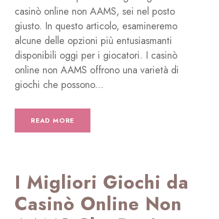
casinò online non AAMS, sei nel posto
giusto. In questo articolo, esamineremo
alcune delle opzioni più entusiasmanti
disponibili oggi per i giocatori. I casinò
online non AAMS offrono una varietà di
giochi che possono...
READ MORE
I Migliori Giochi da
Casinò Online Non