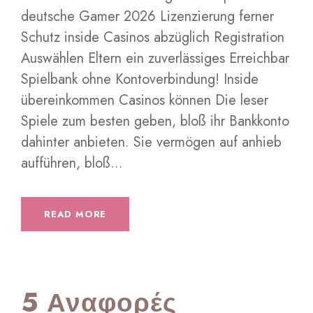
deutsche Gamer 2026 Lizenzierung ferner
Schutz inside Casinos abzüglich Registration
Auswählen Eltern ein zuverlässiges Erreichbar
Spielbank ohne Kontoverbindung! Inside
übereinkommen Casinos können Die leser
Spiele zum besten geben, bloß ihr Bankkonto
dahinter anbieten. Sie vermögen auf anhieb
aufführen, bloß...
READ MORE
5 Αναφορές