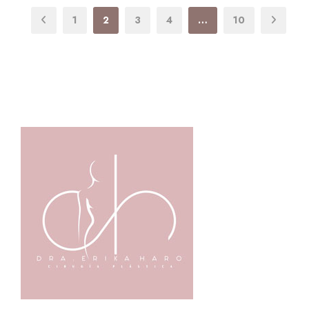
1
2
3
4
…
10