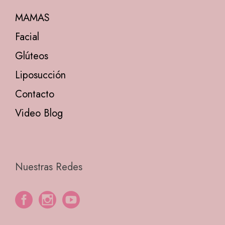
MAMAS
Facial
Glúteos
Liposucción
Contacto
Video Blog
Nuestras Redes