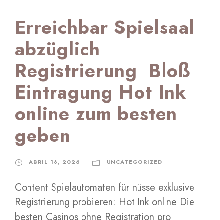
Erreichbar Spielsaal
abzüglich
Registrierung ️ Bloß
Eintragung Hot Ink
online zum besten
geben
ABRIL 16, 2026
UNCATEGORIZED
Content Spielautomaten für nüsse exklusive
Registrierung probieren: Hot Ink online Die
besten Casinos ohne Registration pro