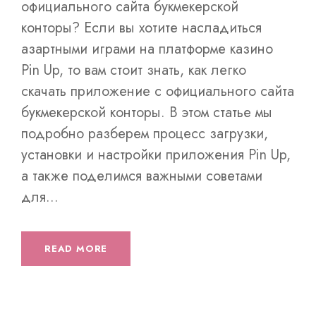
официального сайта букмекерской
конторы? Если вы хотите насладиться
азартными играми на платформе казино
Pin Up, то вам стоит знать, как легко
скачать приложение с официального сайта
букмекерской конторы. В этом статье мы
подробно разберем процесс загрузки,
установки и настройки приложения Pin Up,
а также поделимся важными советами
для...
READ MORE