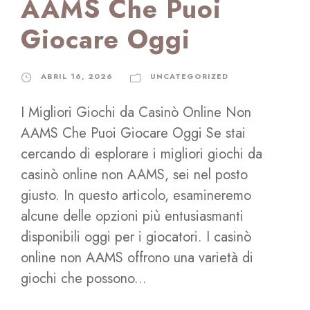
AAMS Che Puoi
Giocare Oggi
ABRIL 16, 2026
UNCATEGORIZED
I Migliori Giochi da Casinò Online Non
AAMS Che Puoi Giocare Oggi Se stai
cercando di esplorare i migliori giochi da
casinò online non AAMS, sei nel posto
giusto. In questo articolo, esamineremo
alcune delle opzioni più entusiasmanti
disponibili oggi per i giocatori. I casinò
online non AAMS offrono una varietà di
giochi che possono...