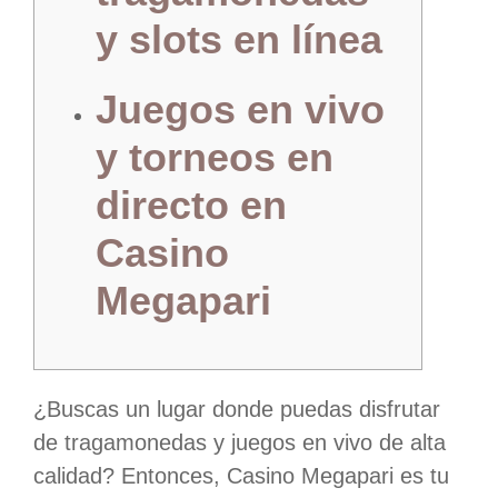
y slots en línea
Juegos en vivo
y torneos en
directo en
Casino
Megapari
¿Buscas un lugar donde puedas disfrutar
de tragamonedas y juegos en vivo de alta
calidad? Entonces, Casino Megapari es tu