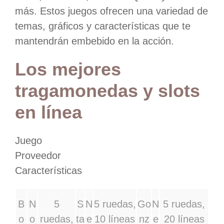
más. Estos juegos ofrecen una variedad de
temas, gráficos y características que te
mantendrán embebido en la acción.
Los mejores
tragamonedas y slots
en línea
Juego
Proveedor
Características
B
N
5
S
N
5 ruedas,
Go
N
5 ruedas,
o
o
ruedas,
ta
e
10 líneas
nz
e
20 líneas