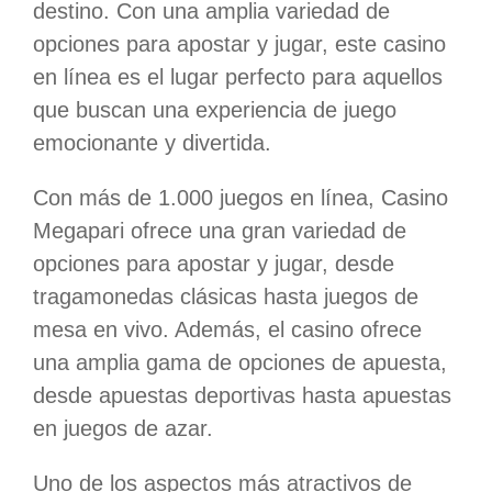
destino. Con una amplia variedad de
opciones para apostar y jugar, este casino
en línea es el lugar perfecto para aquellos
que buscan una experiencia de juego
emocionante y divertida.
Con más de 1.000 juegos en línea, Casino
Megapari ofrece una gran variedad de
opciones para apostar y jugar, desde
tragamonedas clásicas hasta juegos de
mesa en vivo. Además, el casino ofrece
una amplia gama de opciones de apuesta,
desde apuestas deportivas hasta apuestas
en juegos de azar.
Uno de los aspectos más atractivos de