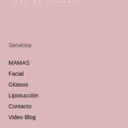
Servicios
MAMAS
Facial
Glúteos
Liposucción
Contacto
Video Blog