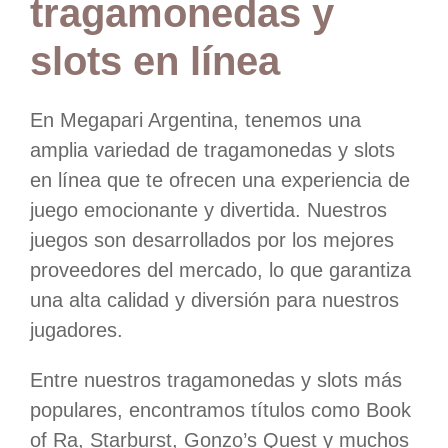
tragamonedas y
slots en línea
En Megapari Argentina, tenemos una
amplia variedad de tragamonedas y slots
en línea que te ofrecen una experiencia de
juego emocionante y divertida. Nuestros
juegos son desarrollados por los mejores
proveedores del mercado, lo que garantiza
una alta calidad y diversión para nuestros
jugadores.
Entre nuestros tragamonedas y slots más
populares, encontramos títulos como Book
of Ra, Starburst, Gonzo’s Quest y muchos