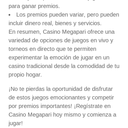
para ganar premios.
Los premios pueden variar, pero pueden
incluir dinero real, bienes y servicios.
En resumen, Casino Megapari ofrece una
variedad de opciones de juegos en vivo y
torneos en directo que te permiten
experimentar la emoción de jugar en un
casino tradicional desde la comodidad de tu
propio hogar.
¡No te pierdas la oportunidad de disfrutar
de estos juegos emocionantes y competir
por premios importantes! ¡Regístrate en
Casino Megapari hoy mismo y comienza a
jugar!