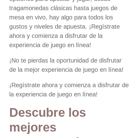
tragamonedas clásicas hasta juegos de
mesa en vivo, hay algo para todos los
gustos y niveles de apuesta. ¡Regístrate
ahora y comienza a disfrutar de la
experiencia de juego en línea!
¡No te pierdas la oportunidad de disfrutar
de la mejor experiencia de juego en línea!
¡Regístrate ahora y comienza a disfrutar de
la experiencia de juego en línea!
Descubre los
mejores