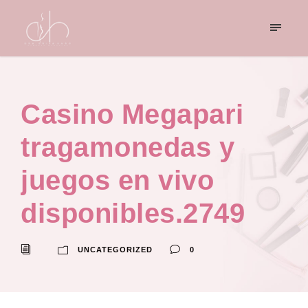
Casino Megapari
tragamonedas y
juegos en vivo
disponibles.2749
UNCATEGORIZED
0