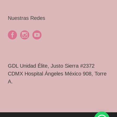
Nuestras Redes
GDL Unidad Élite, Justo Sierra #2372
CDMX Hospital Ángeles México 908, Torre
A.