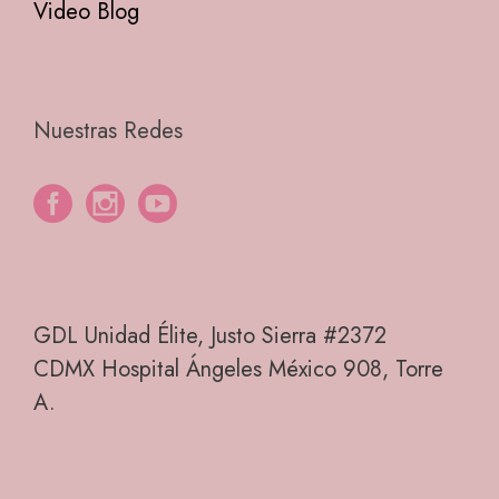
Video Blog
Nuestras Redes
GDL Unidad Élite, Justo Sierra #2372
CDMX Hospital Ángeles México 908, Torre
A.