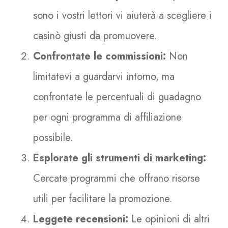
sono i vostri lettori vi aiuterà a scegliere i
casinò giusti da promuovere.
Confrontate le commissioni:
Non
limitatevi a guardarvi intorno, ma
confrontate le percentuali di guadagno
per ogni programma di affiliazione
possibile.
Esplorate gli strumenti di marketing:
Cercate programmi che offrano risorse
utili per facilitare la promozione.
Leggete recensioni:
Le opinioni di altri