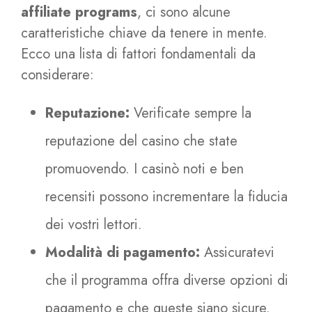
affiliate programs
, ci sono alcune
caratteristiche chiave da tenere in mente.
Ecco una lista di fattori fondamentali da
considerare:
Reputazione:
Verificate sempre la
reputazione del casino che state
promuovendo. I casinò noti e ben
recensiti possono incrementare la fiducia
dei vostri lettori.
Modalità di pagamento:
Assicuratevi
che il programma offra diverse opzioni di
pagamento e che queste siano sicure.