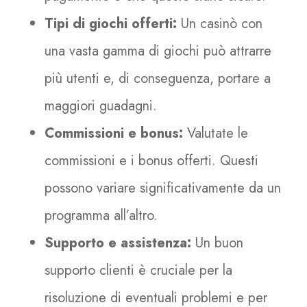
Tipi di giochi offerti:
Un casinò con
una vasta gamma di giochi può attrarre
più utenti e, di conseguenza, portare a
maggiori guadagni.
Commissioni e bonus:
Valutate le
commissioni e i bonus offerti. Questi
possono variare significativamente da un
programma all’altro.
Supporto e assistenza:
Un buon
supporto clienti è cruciale per la
risoluzione di eventuali problemi e per