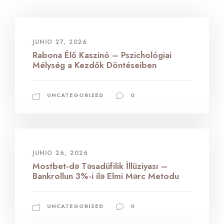
JUNIO 27, 2026
Rabona Élő Kaszinó – Pszichológiai
Mélység a Kezdők Döntéseiben
UNCATEGORIZED
0
JUNIO 26, 2026
Mostbet-də Təsadüfilik İllüziyası –
Bankrollun 3%-i ilə Elmi Mərc Metodu
UNCATEGORIZED
0