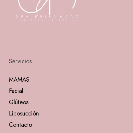
Servicios
MAMAS
Facial
Glúteos
Liposucción
Contacto