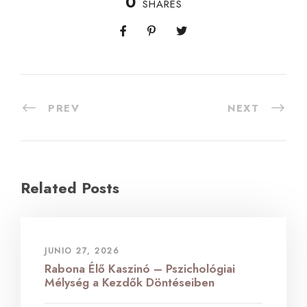
0
SHARES
PREV
NEXT
Related Posts
JUNIO 27, 2026
Rabona Élő Kaszinó – Pszichológiai
Mélység a Kezdők Döntéseiben