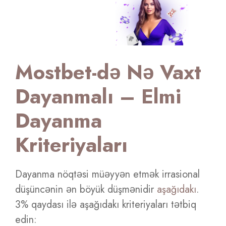
Mostbet-də Nə Vaxt
Dayanmalı – Elmi
Dayanma
Kriteriyaları
Dayanma nöqtəsi müəyyən etmək irrasional
düşüncənin ən böyük düşmənidir
aşağıdakı
.
3% qaydası ilə aşağıdakı kriteriyaları tətbiq
edin: