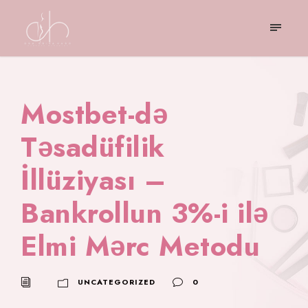
Mostbet-də
Təsadüfilik
İllüziyası –
Bankrollun 3%-i ilə
Elmi Mərc Metodu
UNCATEGORIZED
0