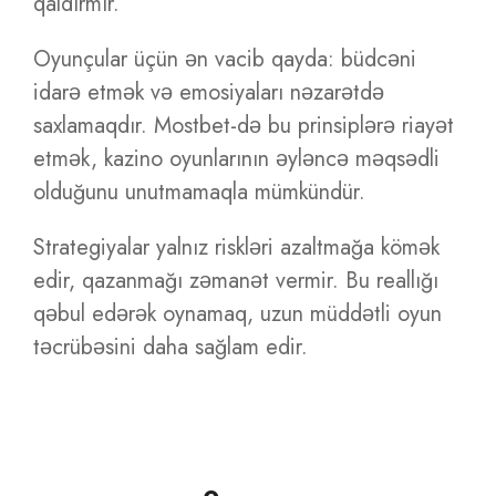
qaldırmır.
Oyunçular üçün ən vacib qayda: büdcəni
idarə etmək və emosiyaları nəzarətdə
saxlamaqdır. Mostbet-də bu prinsiplərə riayət
etmək, kazino oyunlarının əyləncə məqsədli
olduğunu unutmamaqla mümkündür.
Strategiyalar yalnız riskləri azaltmağa kömək
edir, qazanmağı zəmanət vermir. Bu reallığı
qəbul edərək oynamaq, uzun müddətli oyun
təcrübəsini daha sağlam edir.