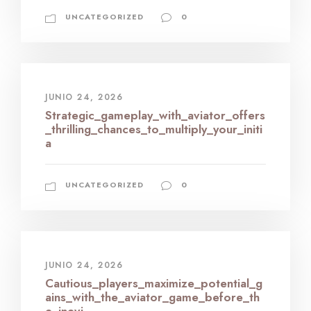
UNCATEGORIZED
0
JUNIO 24, 2026
Strategic_gameplay_with_aviator_offers
_thrilling_chances_to_multiply_your_initi
a
UNCATEGORIZED
0
JUNIO 24, 2026
Cautious_players_maximize_potential_g
ains_with_the_aviator_game_before_th