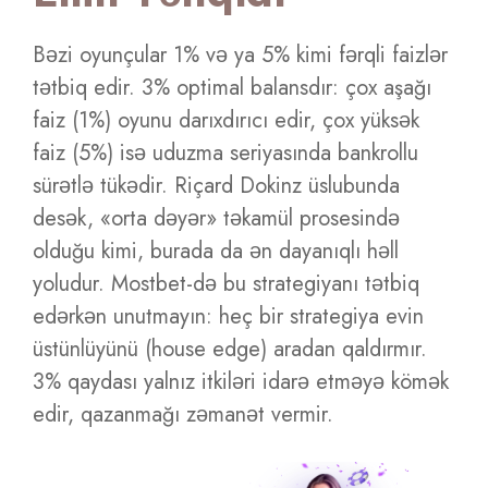
Bəzi oyunçular 1% və ya 5% kimi fərqli faizlər
tətbiq edir. 3% optimal balansdır: çox aşağı
faiz (1%) oyunu darıxdırıcı edir, çox yüksək
faiz (5%) isə uduzma seriyasında bankrollu
sürətlə tükədir. Riçard Dokinz üslubunda
desək, «orta dəyər» təkamül prosesində
olduğu kimi, burada da ən dayanıqlı həll
yoludur. Mostbet-də bu strategiyanı tətbiq
edərkən unutmayın: heç bir strategiya evin
üstünlüyünü (house edge) aradan qaldırmır.
3% qaydası yalnız itkiləri idarə etməyə kömək
edir, qazanmağı zəmanət vermir.