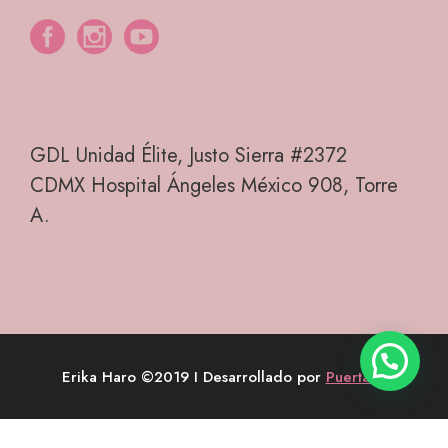
GDL Unidad Élite, Justo Sierra #2372
CDMX Hospital Ángeles México 908, Torre
A.
Erika Haro ©2019 I Desarrollado por
Puerta14