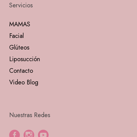
Servicios
MAMAS
Facial
Glúteos
Liposucción
Contacto
Video Blog
Nuestras Redes