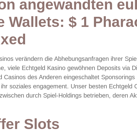
von angewandten eu
e Wallets: $ 1 Phara
ixed
sinos verändern die Abhebungsanfragen ihrer Spiel
he, viele Echtgeld Kasino gewöhnen Deposits via D
 Casinos des Anderen eingeschaltet Sponsorings ino
 ihr soziales engagement. Unser besten Echtgeld 
wischen durch Spiel-Holdings betrieben, deren Akt
fer Slots