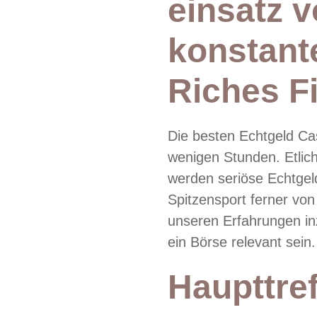
einsatz 
konstant
Riches F
Die besten Echtgeld Ca
wenigen Stunden. Etlic
werden seriöse Echtgeld
Spitzensport ferner von
unseren Erfahrungen inz
ein Börse relevant sein.
Haupttref