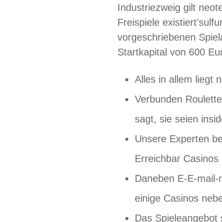
Industriezweig gilt ne
Freispiele existiert’su
vorgeschriebenen Spiela
Startkapital von 600 Eur
Alles in allem liegt
Verbunden Roulette
sagt, sie seien ins
Unsere Experten be
Erreichbar Casinos 
Daneben E-E-mail-nac
einige Casinos nebe
Das Spieleangebot s