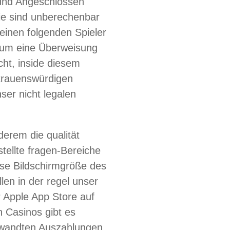
 und Angeschlossen
sie sind unberechenbar
inen folgenden Spieler
r um eine Überweisung
cht, inside diesem
rtrauenswürdigen
er nicht legalen
derem die qualität
tellte fragen-Bereiche
ese Bildschirmgröße des
len in der regel unser
r Apple App Store auf
n Casinos gibt es
wandten Auszahlungen.