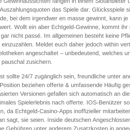
e Gewinnaussichten fangen in einem Slotanbieter
 Auszahlungsquoten das Spiele dar. Glücksspiele 
e, bei dem irgendwer en masse gewinnt, kann je e
nswert. Wollt ein aber Echtgeld-Gewinne, kommt ih
 gar nicht passé. Im allgemeinen besteht keine Pfli
er einzuzahlen. Meldet euch daher jedoch within ve
elotheken angeschaltet – unbedeutend, welches uns
 pauschal zusichern.
st sollte 24/7 zugänglich sein, freundliche unter an
Position beziehen offerte & umfassende Häufig ges
sierten Versionen gefallen sich automatisch an di
imales Spielerlebnis nach offerte. IOS-Benützer sol
n, da Echtgeld-Casino-Apps inoffizieller mitarbeite
man sagt, sie seien. Inside deutschen Angeschlosse
 Gebühren unter anderem Zusatzkosten in ange