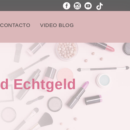
CONTACTO
VIDEO BLOG
ed Echtgeld