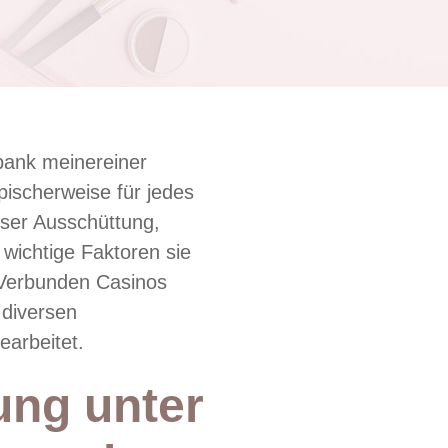
bank meinereiner
pischerweise für jedes
eser Ausschüttung,
wichtige Faktoren sie
 Verbunden Casinos
 diversen
earbeitet.
ung unter