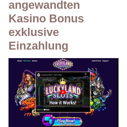
angewandten
Kasino Bonus
exklusive
Einzahlung