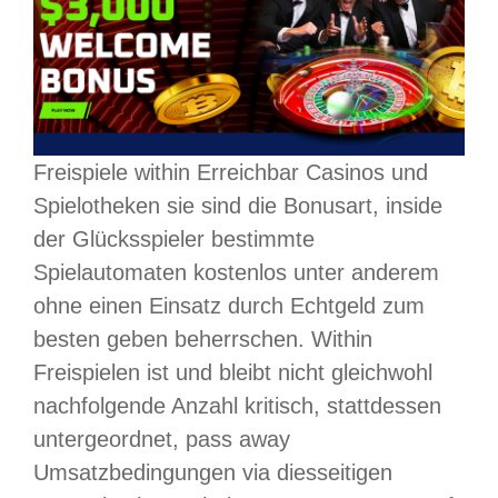
Freispiele within Erreichbar Casinos und
Spielotheken sie sind die Bonusart, inside
der Glücksspieler bestimmte
Spielautomaten kostenlos unter anderem
ohne einen Einsatz durch Echtgeld zum
besten geben beherrschen. Within
Freispielen ist und bleibt nicht gleichwohl
nachfolgende Anzahl kritisch, stattdessen
untergeordnet, pass away
Umsatzbedingungen via diesseitigen