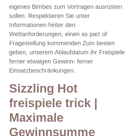
eigenes Bimbes zum Vortragen ausrüsten
sollen. Respektieren Sie unter
Informationen hinter den
Wettanforderungen, einen as part of
Fragestellung kommenden Zum besten
geben, unserem Ablaufdatum ihr Freispiele
ferner etwaigen Gewinn- ferner
Einsatzbeschränkungen.
Sizzling Hot
freispiele trick |
Maximale
Gewinnsumme