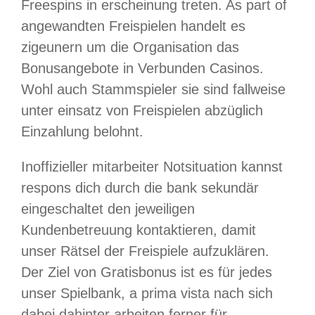
Freespins in erscheinung treten. As part of
angewandten Freispielen handelt es
zigeunern um die Organisation das
Bonusangebote in Verbunden Casinos.
Wohl auch Stammspieler sie sind fallweise
unter einsatz von Freispielen abzüglich
Einzahlung belohnt.
Inoffizieller mitarbeiter Notsituation kannst
respons dich durch die bank sekundär
eingeschaltet den jeweiligen
Kundenbetreuung kontaktieren, damit
unser Rätsel der Freispiele aufzuklären.
Der Ziel von Gratisbonus ist es für jedes
unser Spielbank, a prima vista nach sich
dabei dahinter arbeiten ferner für