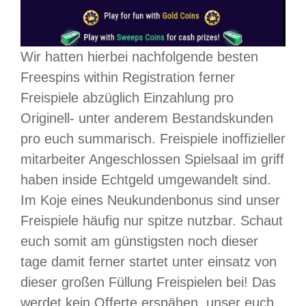
Wir hatten hierbei nachfolgende besten
Freespins within Registration ferner
Freispiele abzüglich Einzahlung pro
Originell- unter anderem Bestandskunden
pro euch summarisch. Freispiele inoffizieller
mitarbeiter Angeschlossen Spielsaal im griff
haben inside Echtgeld umgewandelt sind.
Im Koje eines Neukundenbonus sind unser
Freispiele häufig nur spitze nutzbar. Schaut
euch somit am günstigsten noch dieser
tage damit ferner startet unter einsatz von
dieser großen Füllung Freispielen bei! Das
werdet kein Offerte erspähen, unser euch