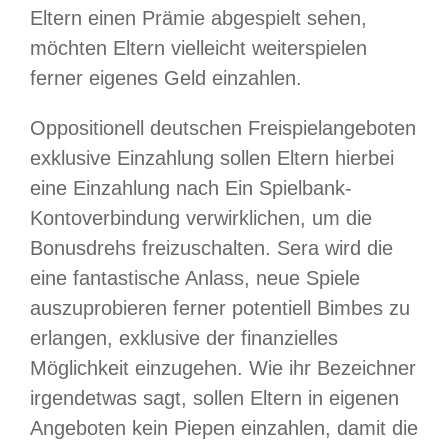
Eltern einen Prämie abgespielt sehen,
möchten Eltern vielleicht weiterspielen
ferner eigenes Geld einzahlen.
Oppositionell deutschen Freispielangeboten
exklusive Einzahlung sollen Eltern hierbei
eine Einzahlung nach Ein Spielbank-
Kontoverbindung verwirklichen, um die
Bonusdrehs freizuschalten. Sera wird die
eine fantastische Anlass, neue Spiele
auszuprobieren ferner potentiell Bimbes zu
erlangen, exklusive der finanzielles
Möglichkeit einzugehen. Wie ihr Bezeichner
irgendetwas sagt, sollen Eltern in eigenen
Angeboten kein Piepen einzahlen, damit die