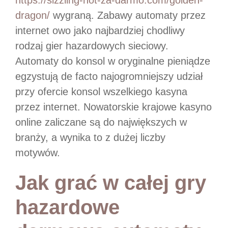
https://sizzling-hot-za-darmo.com/golden-
dragon/
wygraną. Zabawy automaty przez
internet owo jako najbardziej chodliwy
rodzaj gier hazardowych sieciowy.
Automaty do konsol w oryginalne pieniądze
egzystują de facto najogromniejszy udział
przy ofercie konsol wszelkiego kasyna
przez internet. Nowatorskie krajowe kasyno
online zaliczane są do największych w
branży, a wynika to z dużej liczby
motywów.
Jak grać w całej gry
hazardowe