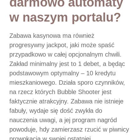
darmowo automaty
w naszym portalu?
Zabawa kasynowa ma również
progresywny jackpot, jaki może spaść
przypadkowo w całej opcjonalnym chwili.
Zakład minimalny jest to 1 debet, a będąc
podstawowym optymalny – 10 kredytu
mieszkaniowego. Działa sporo czynników,
na rzecz których Bubble Shooter jest
faktycznie atrakcyjny. Zabawa nie istnieje
fabuły, wydaje się dość zwykła do
nauczenia uwagi, a jej program nagród
powoduje, hdy zamierzasz rzucić w piwnicy
prowokacja w swojej ostatniej