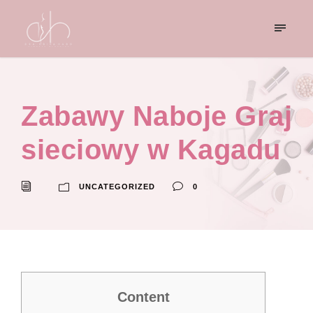
Zabawy Naboje Graj
sieciowy w Kagadu
UNCATEGORIZED
0
Content