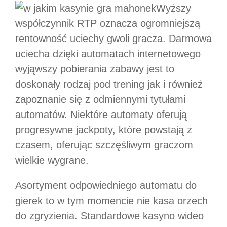
Wyższy
współczynnik RTP oznacza ogromniejszą
rentowność uciechy gwoli gracza. Darmowa
uciecha dzięki automatach internetowego
wyjąwszy pobierania zabawy jest to
doskonały rodzaj pod trening jak i również
zapoznanie się z odmiennymi tytułami
automatów. Niektóre automaty oferują
progresywne jackpoty, które powstają z
czasem, oferując szczęśliwym graczom
wielkie wygrane.
Asortyment odpowiedniego automatu do
gierek to w tym momencie nie kasa orzech
do zgryzienia. Standardowe kasyno wideo