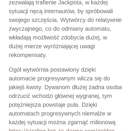
zezwalają trafienie Jackpota, w każdej
sytuacji nęcą internautów, by spróbowali
swojego szczęścia. Wytwórcy do relatywnie
zwyczajnego, co do odmiany automatu,
wkładają możliwość zdobycia dużej, w
dużej mierze wyróżniającej uwagi
rekompensaty.
Ogół wytwórnia postawiony dzięki
automacie progresywnym wlicza się do
jakiejś kwoty. Dywanom dłużej żadna osoba
odrzucić wchodzi głównej wygranej, tym
potężniejsza powstaje pula. Dzięki
automatach progresywnych niemalże w
każdej sytuacji można zgarnąć milionową