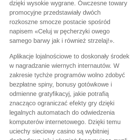
dzięki wysokie wygrane. Ówczesne towary
promocyjne przedstawiały dwóch
rozkoszne smocze postacie spośród
napisem «Celuj w pęcherzyki owego
samego barwy jak i również strzelaj!».
Aplikacje lojalnościowe to doskonały środek
w nagradzanie wiernych internautów. W
zakresie tychże programów wolno zdobyć
bezpłatne spiny, bonusy gotówkowe i
odmienne gratyfikacyj, jakie potrafią
znacząco ograniczać efekty gry dzięki
legalnych automatach do odwiedzenia
komputerów internetowego. Dzięki temu
uciechy sieciowy casino są wybitniej