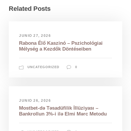
Related Posts
JUNIO 27, 2026
Rabona Élő Kaszinó – Pszichológiai
Mélység a Kezdők Döntéseiben
UNCATEGORIZED
0
JUNIO 26, 2026
Mostbet-də Təsadüfilik İllüziyası –
Bankrollun 3%-i ilə Elmi Mərc Metodu