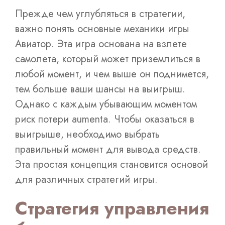
Прежде чем углубляться в стратегии,
важно понять основные механики игры
Авиатор. Эта игра основана на взлете
самолета, который может приземлиться в
любой момент, и чем выше он поднимется,
тем больше ваши шансы на выигрыш.
Однако с каждым убывающим моментом
риск потери aumenta. Чтобы оказаться в
выигрыше, необходимо выбрать
правильный момент для вывода средств.
Эта простая концепция становится основой
для различных стратегий игры.
Стратегия управления