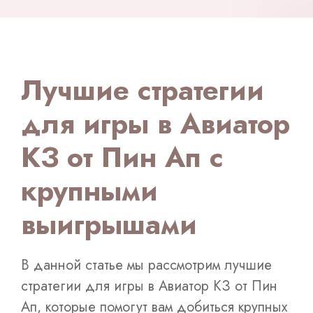
Лучшие стратегии
для игры в Авиатор
КЗ от Пин Ап с
крупными
выигрышами
В данной статье мы рассмотрим лучшие
стратегии для игры в Авиатор КЗ от Пин
Ап, которые помогут вам добиться крупных