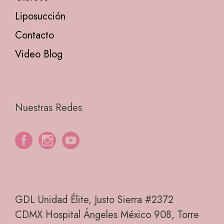
Liposucción
Contacto
Video Blog
Nuestras Redes
GDL Unidad Élite, Justo Sierra #2372
CDMX Hospital Ángeles México 908, Torre