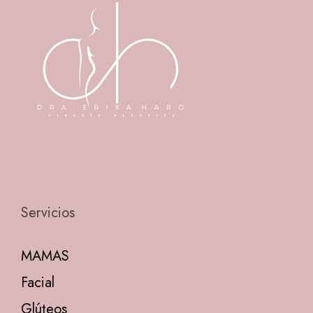
Servicios
MAMAS
Facial
Glúteos