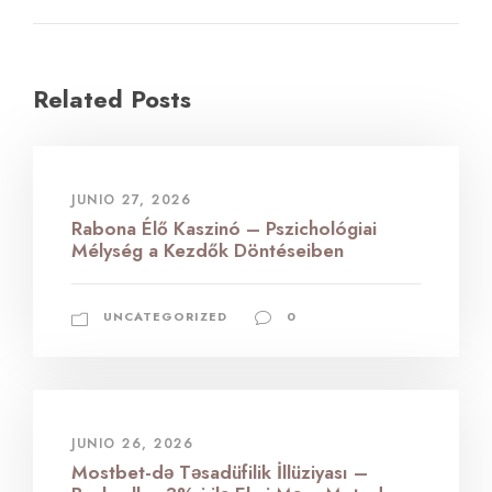
Related Posts
JUNIO 27, 2026
Rabona Élő Kaszinó – Pszichológiai
Mélység a Kezdők Döntéseiben
UNCATEGORIZED
0
JUNIO 26, 2026
Mostbet-də Təsadüfilik İllüziyası –