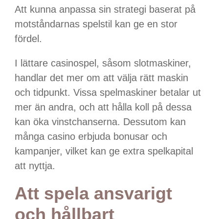
Att kunna anpassa sin strategi baserat på
motståndarnas spelstil kan ge en stor
fördel.
I lättare casinospel, såsom slotmaskiner,
handlar det mer om att välja rätt maskin
och tidpunkt. Vissa spelmaskiner betalar ut
mer än andra, och att hålla koll på dessa
kan öka vinstchanserna. Dessutom kan
många casino erbjuda bonusar och
kampanjer, vilket kan ge extra spelkapital
att nyttja.
Att spela ansvarigt
och hållbart