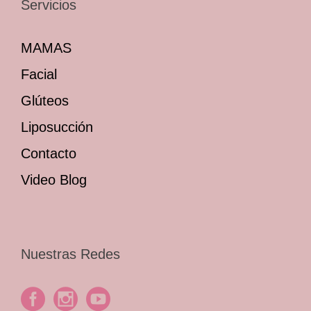
Servicios
MAMAS
Facial
Glúteos
Liposucción
Contacto
Video Blog
Nuestras Redes