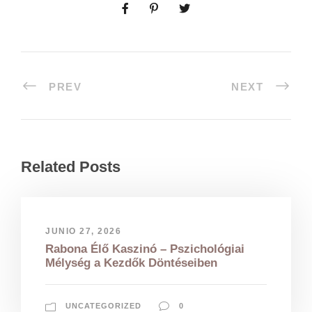
PREV
NEXT
Related Posts
JUNIO 27, 2026
Rabona Élő Kaszinó – Pszichológiai
Mélység a Kezdők Döntéseiben
UNCATEGORIZED
0