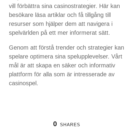
vill förbättra sina casinostrategier. Här kan
besökare läsa artiklar och få tillgång till
resurser som hjälper dem att navigera i
spelvärlden på ett mer informerat sätt.
Genom att förstå trender och strategier kan
spelare optimera sina spelupplevelser. Vårt
mål är att skapa en säker och informativ
plattform för alla som är intresserade av
casinospel.
0
SHARES