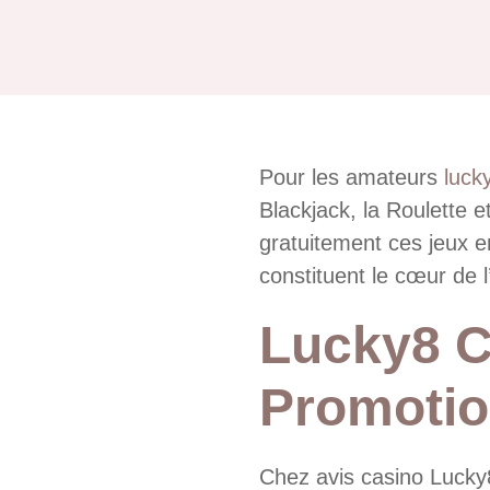
Pour les amateurs
luck
Blackjack, la Roulette e
gratuitement ces jeux 
constituent le cœur de l
Lucky8 C
Promoti
Chez avis casino Lucky8