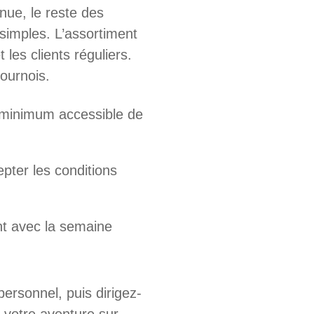
nue, le reste des
 simples. L’assortiment
les clients réguliers.
ournois.
t minimum accessible de
pter les conditions
nt avec la semaine
ersonnel, puis dirigez-