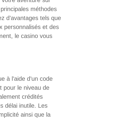
votre aventure sur
 principales méthodes
ez d’avantages tels que
ux personnalisés et des
ment, le casino vous
e à l’aide d’un code
t pour le niveau de
ralement crédités
délai inutile. Les
licité ainsi que la