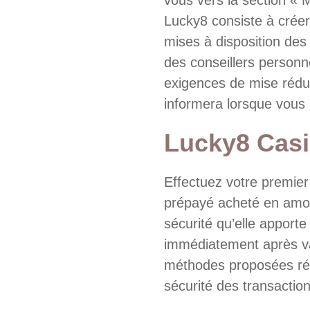
vous vers la section «
Lucky8 consiste à crée
mises à disposition des
des conseillers personn
exigences de mise rédui
informera lorsque vous s
Lucky8 Cas
Effectuez votre premier
prépayé acheté en amont
sécurité qu’elle apport
immédiatement après val
méthodes proposées répo
sécurité des transaction