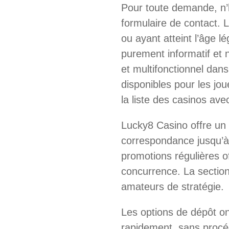
Pour toute demande, n’
formulaire de contact. 
ou ayant atteint l’âge lé
purement informatif et 
et multifonctionnel dans
disponibles pour les jo
la liste des casinos ave
Lucky8 Casino offre un
correspondance jusqu’à 
promotions régulières of
concurrence. La section
amateurs de stratégie.
Les options de dépôt on
rapidement, sans procéd