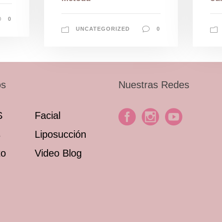
0
UNCATEGORIZED
0
os
Nuestras Redes
S
Facial
s
Liposucción
to
Video Blog