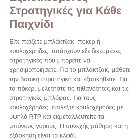
Στρατηγικές για Κάθε
Παιχνίδι
Είτε παίζετε μπλάκτζακ, πόκερ ή
κουλοχέρηδες, υπάρχουν εξειδικευμένες
στρατηγικές που μπορείτε να
χρησιμοποιήσετε. Για το μπλάκτζακ, μάθετε
την βασική στρατηγική και εξασκηθείτε. Για
το πόκερ, μελετήστε τις πιθανότητες και τις
στρατηγικές μπλόφας. Για τους
κουλοχέρηδες, επιλέξτε κουλοχέρηδες με
υψηλό RTP και εκμεταλλευτείτε τα
μπόνους γύρους. Η συνεχής μάθηση και η
εξάσκηση είναι το κλειδί.