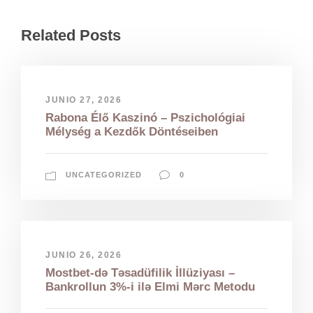
Related Posts
JUNIO 27, 2026
Rabona Élő Kaszinó – Pszichológiai
Mélység a Kezdők Döntéseiben
UNCATEGORIZED
0
JUNIO 26, 2026
Mostbet-də Təsadüfilik İllüziyası –
Bankrollun 3%-i ilə Elmi Mərc Metodu