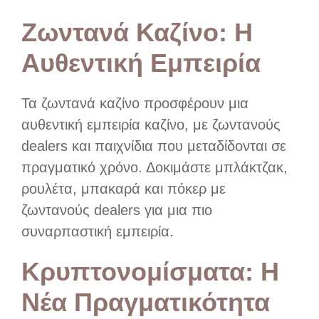
Ζωντανά Καζίνο: Η
Αυθεντική Εμπειρία
Τα ζωντανά καζίνο προσφέρουν μια
αυθεντική εμπειρία καζίνο, με ζωντανούς
dealers και παιχνίδια που μεταδίδονται σε
πραγματικό χρόνο. Δοκιμάστε μπλάκτζακ,
ρουλέτα, μπακαρά και πόκερ με
ζωντανούς dealers για μια πιο
συναρπαστική εμπειρία.
Κρυπτονομίσματα: Η
Νέα Πραγματικότητα