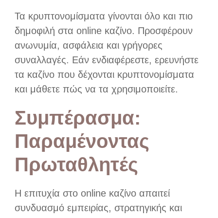
Τα κρυπτονομίσματα γίνονται όλο και πιο
δημοφιλή στα online καζίνο. Προσφέρουν
ανωνυμία, ασφάλεια και γρήγορες
συναλλαγές. Εάν ενδιαφέρεστε, ερευνήστε
τα καζίνο που δέχονται κρυπτονομίσματα
και μάθετε πώς να τα χρησιμοποιείτε.
Συμπέρασμα:
Παραμένοντας
Πρωταθλητές
Η επιτυχία στο online καζίνο απαιτεί
συνδυασμό εμπειρίας, στρατηγικής και