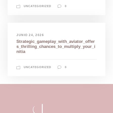
UNCATEGORIZED
0
JUNIO 24, 2026
Strategic_gameplay_with_aviator_offer
s_thrilling_chances_to_multiply_your_i
nitia
UNCATEGORIZED
0