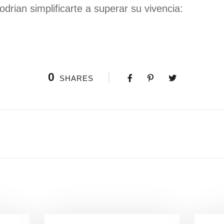
podrian simplificarte a superar su vivencia:
0
SHARES