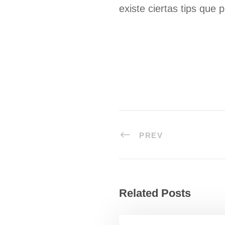
existe ciertas tips que 
PREV
Related Posts