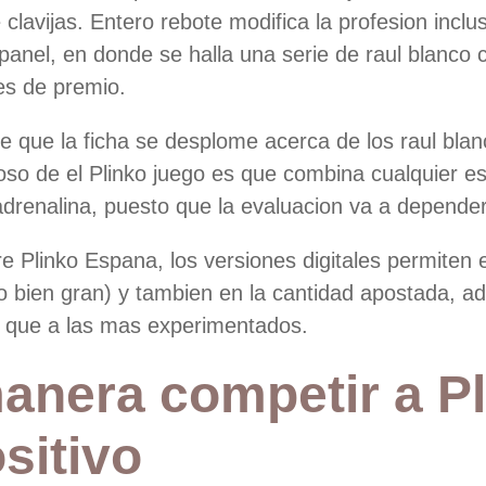
 clavijas. Entero rebote modifica la profesion inclus
panel, en donde se halla una serie de raul blanco 
res de premio.
de que la ficha se desplome acerca de los raul blan
loso de el Plinko juego es que combina cualquier e
drenalina, puesto que la evaluacion va a depender
 Plinko Espana, los versiones digitales permiten el
o bien gran) y tambien en la cantidad apostada, a
l que a las mas experimentados.
anera competir a P
sitivo