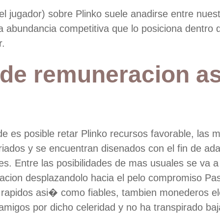
l jugador) sobre Plinko suele anadirse entre nues
a abundancia competitiva que lo posiciona dentro 
r.
de remuneracion a
e es posible retar Plinko recursos favorable, las 
ariados y se encuentran disenados con el fin de ad
s. Entre las posibilidades de mas usuales se va a 
utacion desplazandolo hacia el pelo compromiso Pa
s rapidos asi� como fiables, tambien monederos ele
 amigos por dicho celeridad y no ha transpirado baj