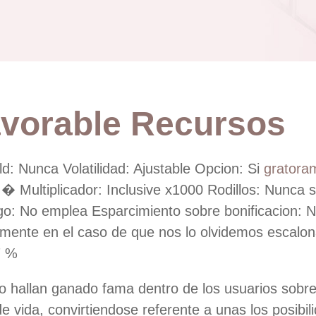
avorable Recursos
d: Nunca Volatilidad: Ajustable Opcion: Si
gratora
� Multiplicador: Inclusive x1000 Rodillos: Nunca s
o: No emplea Esparcimiento sobre bonificacion: 
mente en el caso de que nos lo olvidemos escalo
7 %
ko hallan ganado fama dentro de los usuarios sobre
e vida, convirtiendose referente a unas los posibil