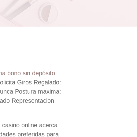
ma bono sin depósito
olicita Giros Regalado:
Nunca Postura maxima:
nado Representacion
 casino online acerca
idades preferidas para