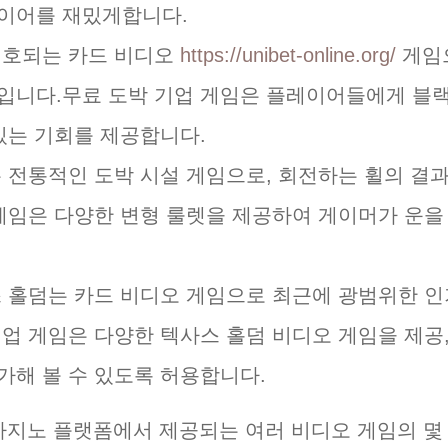
이어를 재밌게합니다.
선호되는 카드 비디오
https://unibet-online.org/
게임
입니다.무료 도박 기업 게임은 플레이어들에게 블랙
있는 기회를 제공합니다.
은 전통적인 도박 시설 게임으로, 회전하는 휠의 결
게임은 다양한 변형 룰렛을 제공하여 게이머가 운을 
스 홀덤는 카드 비디오 게임으로 최근에 광범위한 인
기업 게임은 다양한 텍사스 홀덤 비디오 게임을 제공
가해 볼 수 있도록 허용합니다.
카지노 플랫폼에서 제공되는 여러 비디오 게임의 몇