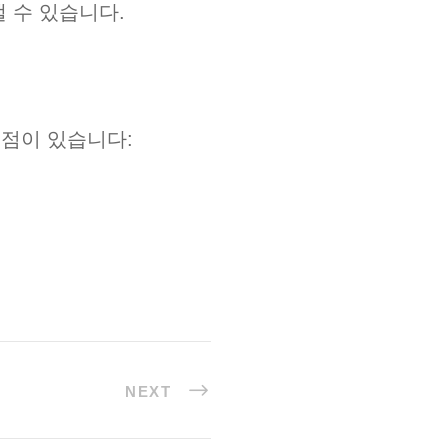
 수 있습니다.
이점이 있습니다:
NEXT