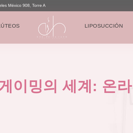
eles México 908, Torre A
LÚTEOS
LIPOSUCCIÓN
게이밍의 세계: 온