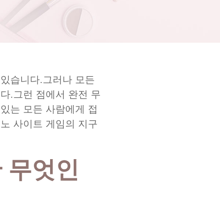
 있습니다.그러나 모든
다.그런 점에서 완전 무
 있는 모든 사람에게 접
지노 사이트 게임의 지구
 무엇인