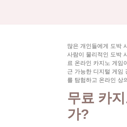
많은 개인들에게 도박 
사람이 물리적인 도박 
료 온라인 카지노 게임
근 가능한 디지털 게임
를 탐험하고 온라인 상
무료 카지
가?