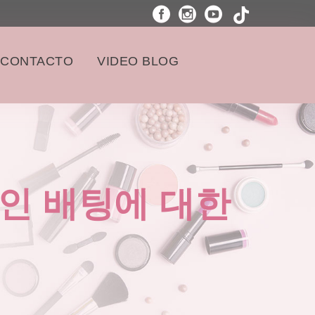
CONTACTO
VIDEO BLOG
라인 배팅에 대한