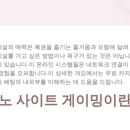
시설의 매력은 복권을 즐기는 즐거움과 모험에 달려
시설를 가고 싶은 방법이나 욕구가 있는 것은 아닙니
이 있습니다.이 온라인 시스템들은 네트워크 연결이
 경험을 오퍼합니다.이 상세한 개요에서는 무료 카
의 배팅의 내외부를 이해하는 데 도움을 드립니다.
노 사이트 게이밍이란