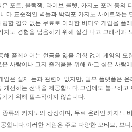
은 포트, 블랙잭, 라이브 룰렛, 카지노 포커 등의 
니다.표준적인 벽돌과 박격포 카지노 사이트와는 
배팅할 필요 없는 무료로 이러한 비디오 게임을 플
 카지노 경험을 닮음하기 위해 실감 나고 그래픽과
통해 플레이어는 현금을 잃을 위험 없이 게임의 모험
로운 사람이나 그저 즐거움을 위해 하고 싶은 사람에
게임은 실제 돈과 관련이 없지만, 일부 플랫폼은 온
을 개선하는 선택을 제공합니다.그럼에도 불구하고 
즐기기 위해 필수적이지 않습니다.
든 종류의 카지노의 상징이며, 무료 온라인 카지노 
제공합니다.이러한 게임은 주로 다양한 모티브, 보너