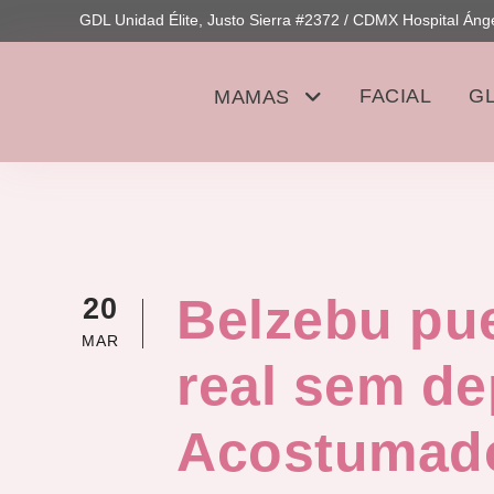
GDL Unidad Élite, Justo Sierra #2372 / CDMX Hospital Áng
FACIAL
G
MAMAS
Belzebu pue
20
MAR
real sem de
Acostumado