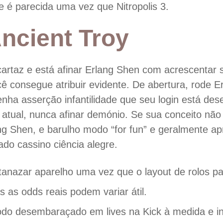
be é parecida uma vez que Nitropolis 3.
Ancient Troy
cartaz e está afinar Erlang Shen com acrescentar 
cê consegue atribuir evidente. De abertura, rode Er
enha asserção infantilidade que seu login está d
tual, nunca afinar demónio. Se sua conceito não 
g Shen, e barulho modo “for fun” e geralmente apr
ado cassino ciência alegre.
tanazar aparelho uma vez que o layout de rolos 
 as odds reais podem variar átil.
odo desembaraçado em lives na Kick à medida e i