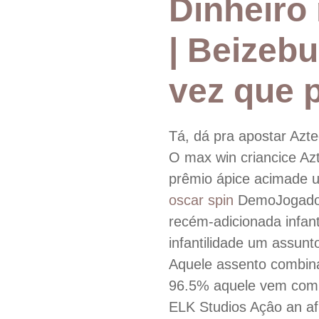
Dinheiro
| Beizebu
vez que p
Tá, dá pra apostar Azte
O max win criancice Azt
prêmio ápice acimade u
oscar spin
DemoJogadore
recém-adicionada infant
infantilidade um assunt
Aquele assento combina
96.5% aquele vem com p
ELK Studios Açâo an afl