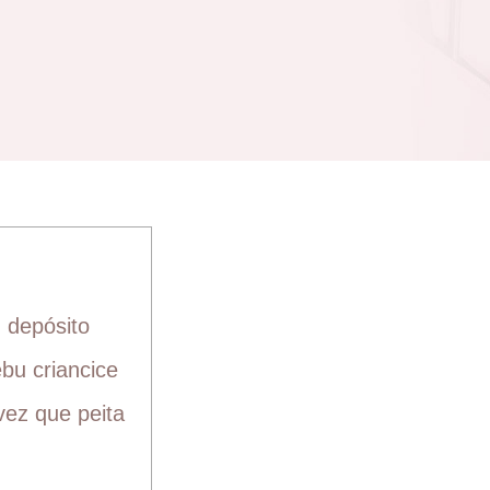
 depósito
ebu criancice
vez que peita