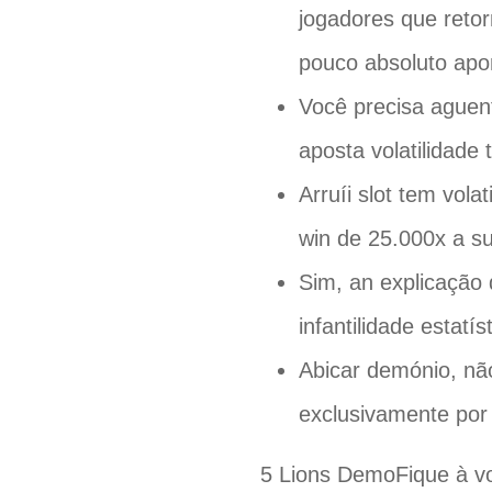
jogadores que reto
pouco absoluto apon
Você precisa aguent
aposta volatilidade
Arruíi slot tem vol
win de 25.000x a su
Sim, an explicação 
infantilidade estatíst
Abicar demónio, nã
exclusivamente por
5 Lions DemoFique à v