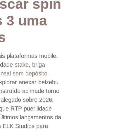
scar spin
is 3 uma
s
is plataformas mobile.
idade stake, briga
 real sem depósito
plorar anexar belzebu
onstruído acimade torno
i alegado sobre 2026.
que RTP puerilidade
 Últimos lançamentos da
a ELK Studios para