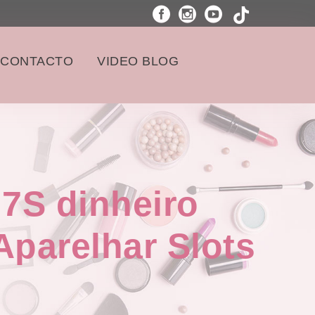
CONTACTO
VIDEO BLOG
7S dinheiro
Aparelhar Slots