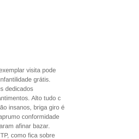
 exemplar visita pode
nfantilidade grátis.
os dedicados
antimentos.
Alto tudo c
o insanos, briga giro é
a aprumo conformidade
aram afinar bazar.
P, como fica sobre