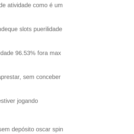
ade atividade como é um
deque slots puerilidade
ilidade 96.53% fora max
 aprestar, sem conceber
stiver jogando