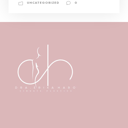
UNCATEGORIZED
0