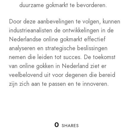
duurzame gokmarkt te bevorderen.
Door deze aanbevelingen te volgen, kunnen
industrieanalisten de ontwikkelingen in de
Nederlandse online gokmarkt effectief
analyseren en strategische beslissingen
nemen die leiden tot succes. De toekomst
van online gokken in Nederland ziet er
veelbelovend uit voor degenen die bereid
zijn zich aan te passen en te innoveren.
0
SHARES