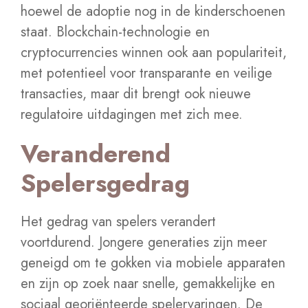
hoewel de adoptie nog in de kinderschoenen
staat. Blockchain-technologie en
cryptocurrencies winnen ook aan populariteit,
met potentieel voor transparante en veilige
transacties, maar dit brengt ook nieuwe
regulatoire uitdagingen met zich mee.
Veranderend
Spelersgedrag
Het gedrag van spelers verandert
voortdurend. Jongere generaties zijn meer
geneigd om te gokken via mobiele apparaten
en zijn op zoek naar snelle, gemakkelijke en
sociaal georiënteerde spelervaringen. De