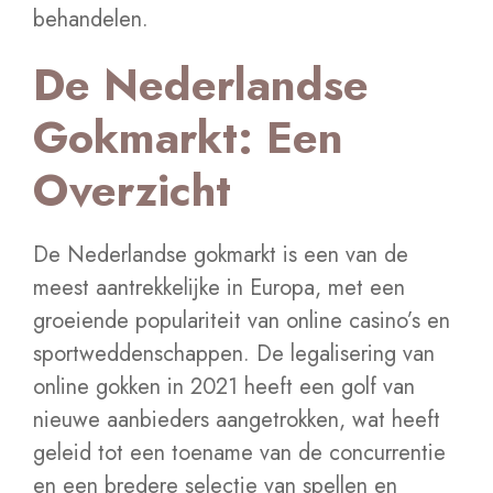
behandelen.
De Nederlandse
Gokmarkt: Een
Overzicht
De Nederlandse gokmarkt is een van de
meest aantrekkelijke in Europa, met een
groeiende populariteit van online casino’s en
sportweddenschappen. De legalisering van
online gokken in 2021 heeft een golf van
nieuwe aanbieders aangetrokken, wat heeft
geleid tot een toename van de concurrentie
en een bredere selectie van spellen en