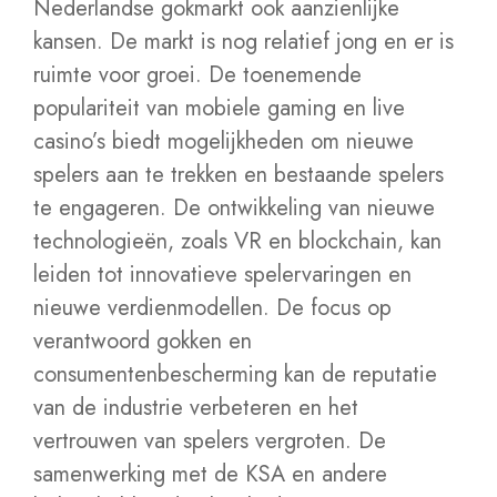
Nederlandse gokmarkt ook aanzienlijke
kansen. De markt is nog relatief jong en er is
ruimte voor groei. De toenemende
populariteit van mobiele gaming en live
casino’s biedt mogelijkheden om nieuwe
spelers aan te trekken en bestaande spelers
te engageren. De ontwikkeling van nieuwe
technologieën, zoals VR en blockchain, kan
leiden tot innovatieve spelervaringen en
nieuwe verdienmodellen. De focus op
verantwoord gokken en
consumentenbescherming kan de reputatie
van de industrie verbeteren en het
vertrouwen van spelers vergroten. De
samenwerking met de KSA en andere