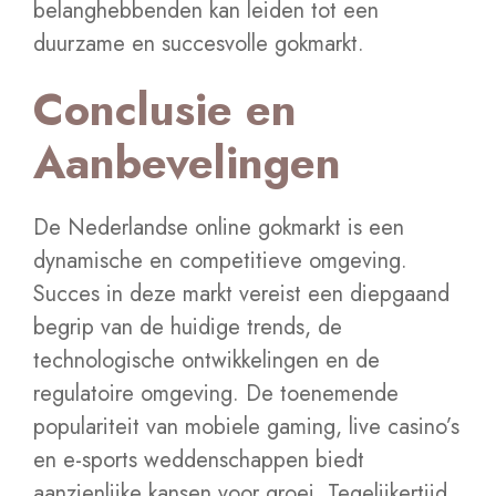
belanghebbenden kan leiden tot een
duurzame en succesvolle gokmarkt.
Conclusie en
Aanbevelingen
De Nederlandse online gokmarkt is een
dynamische en competitieve omgeving.
Succes in deze markt vereist een diepgaand
begrip van de huidige trends, de
technologische ontwikkelingen en de
regulatoire omgeving. De toenemende
populariteit van mobiele gaming, live casino’s
en e-sports weddenschappen biedt
aanzienlijke kansen voor groei. Tegelijkertijd