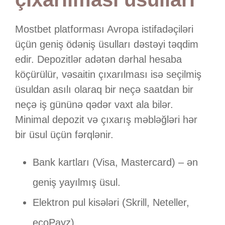
Mostbet platforması Avropa istifadəçiləri
üçün geniş ödəniş üsulları dəstəyi təqdim
edir. Depozitlər adətən dərhal hesaba
köçürülür, vəsaitin çıxarılması isə seçilmiş
üsuldan asılı olaraq bir neçə saatdan bir
neçə iş gününə qədər vaxt ala bilər.
Minimal depozit və çıxarış məbləğləri hər
bir üsul üçün fərqlənir.
Bank kartları (Visa, Mastercard) – ən
geniş yayılmış üsul.
Elektron pul kisələri (Skrill, Neteller,
ecoPayz).