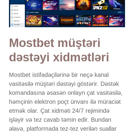
Mostbet müştəri
dəstəyi xidmətləri
Mostbet istifadəçilərinə bir neçə kanal
vasitəsilə müştəri dəstəyi göstərir. Dəstək
komandasına əsasən onlayn çat vasitəsilə,
həmçinin elektron poçt ünvanı ilə müraciət
etmək olar. Çat xidməti 24/7 rejimində
işləyir və tez cavab təmin edir. Bundan
əlavə, platformada tez-tez verilən suallar