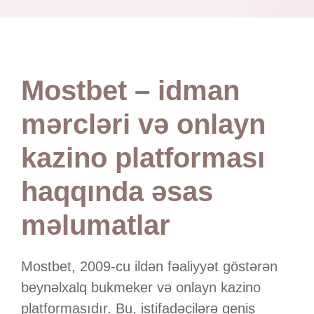
Mostbet – idman
mərcləri və onlayn
kazino platforması
haqqında əsas
məlumatlar
Mostbet, 2009-cu ildən fəaliyyət göstərən
beynəlxalq bukmeker və onlayn kazino
platformasıdır. Bu, istifadəçilərə geniş