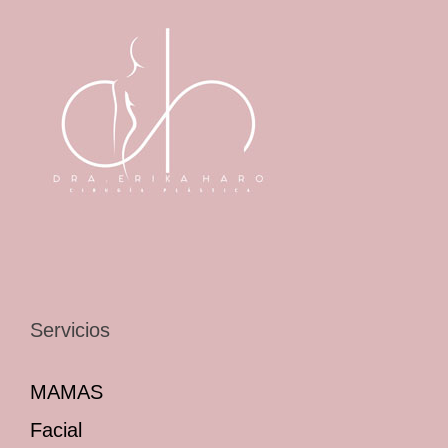
Servicios
MAMAS
Facial