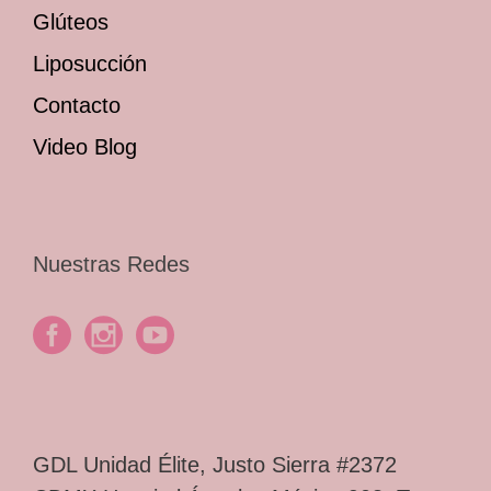
Glúteos
Liposucción
Contacto
Video Blog
Nuestras Redes
GDL Unidad Élite, Justo Sierra #2372