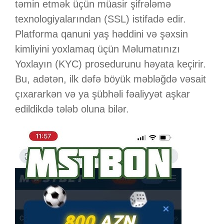
təmin etmək üçün müasir şifrələmə
texnologiyalarından (SSL) istifadə edir.
Platforma qanuni yaş həddini və şəxsin
kimliyini yoxlamaq üçün Məlumatınızı
Yoxlayın (KYC) prosedurunu həyata keçirir.
Bu, adətən, ilk dəfə böyük məbləğdə vəsait
çıxararkən və ya şübhəli fəaliyyət aşkar
edildikdə tələb oluna bilər.