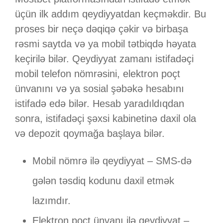
üçün ilk addım qeydiyyatdan keçməkdir. Bu
proses bir neçə dəqiqə çəkir və birbaşa
rəsmi saytda və ya mobil tətbiqdə həyata
keçirilə bilər. Qeydiyyat zamanı istifadəçi
mobil telefon nömrəsini, elektron poçt
ünvanını və ya sosial şəbəkə hesabını
istifadə edə bilər. Hesab yaradıldıqdan
sonra, istifadəçi şəxsi kabinetinə daxil ola
və depozit qoymağa başlaya bilər.
Mobil nömrə ilə qeydiyyat – SMS-də
gələn təsdiq kodunu daxil etmək
lazımdır.
Elektron poçt ünvanı ilə qeydiyyat –