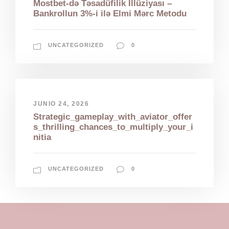
Mostbet-də Təsadüfilik İllüziyası –
Bankrollun 3%-i ilə Elmi Mərc Metodu
UNCATEGORIZED
0
JUNIO 24, 2026
Strategic_gameplay_with_aviator_offer
s_thrilling_chances_to_multiply_your_i
nitia
UNCATEGORIZED
0