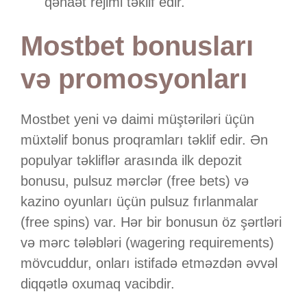
qənaət rejimi təklif edir.
Mostbet bonusları
və promosyonları
Mostbet yeni və daimi müştəriləri üçün
müxtəlif bonus proqramları təklif edir. Ən
populyar təkliflər arasında ilk depozit
bonusu, pulsuz mərclər (free bets) və
kazino oyunları üçün pulsuz fırlanmalar
(free spins) var. Hər bir bonusun öz şərtləri
və mərc tələbləri (wagering requirements)
mövcuddur, onları istifadə etməzdən əvvəl
diqqətlə oxumaq vacibdir.