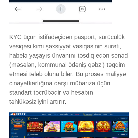
KYC üçün istifadəçidən pasport, sürücülük
vəsiqəsi kimi şəxsiyyət vəsiqəsinin surəti,
habelə yaşayış ünvanını təsdiq edən sənəd
(məsələn, kommunal ödəniş qəbzi) təqdim
etməsi tələb oluna bilər. Bu proses maliyyə
cinayətkarlığına qarşı mübarizə üçün
standart təcrübədir və hesabın
təhlükəsizliyini artırır.