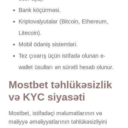
Bank köçürməsi.
Kriptovalyutalar (Bitcoin, Ethereum,
Litecoin).
Mobil ödəniş sistemləri.
Tez çıxarış üçün istifadə olunan e-
wallet üsulları ən sürətli hesab olunur.
Mostbet təhlükəsizlik
və KYC siyasəti
Mostbet, istifadəçi məlumatlarının və
maliyyə əməliyyatlarının təhlükəsizliyini