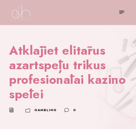
Atklājiet elitārus
azartspēļu trikus
profesionālai kazino
spēlei
GAMBLING
0