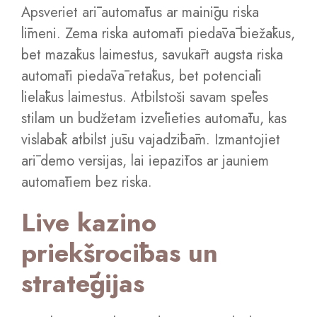
Apsveriet arī automātus ar mainīgu riska
līmeni. Zema riska automāti piedāvā biežākus,
bet mazākus laimestus, savukārt augsta riska
automāti piedāvā retākus, bet potenciāli
lielākus laimestus. Atbilstoši savam spēles
stilam un budžetam izvēlieties automātu, kas
vislabāk atbilst jūsu vajadzībām. Izmantojiet
arī demo versijas, lai iepazītos ar jauniem
automātiem bez riska.
Live kazino
priekšrocības un
stratēģijas