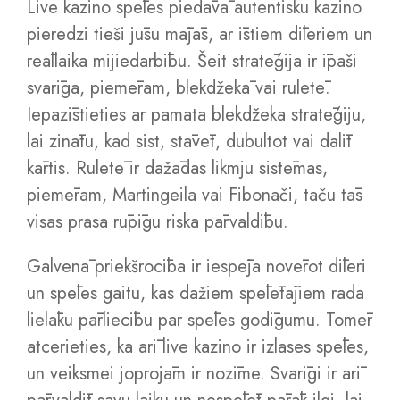
Live kazino spēles piedāvā autentisku kazino
pieredzi tieši jūsu mājās, ar īstiem dīleriem un
reāllaika mijiedarbību. Šeit stratēģija ir īpaši
svarīga, piemēram, blekdžekā vai ruletē.
Iepazīstieties ar pamata blekdžeka stratēģiju,
lai zinātu, kad sist, stāvēt, dubultot vai dalīt
kārtis. Ruletē ir dažādas likmju sistēmas,
piemēram, Martingeila vai Fibonači, taču tās
visas prasa rūpīgu riska pārvaldību.
Galvenā priekšrocība ir iespēja novērot dīleri
un spēles gaitu, kas dažiem spēlētājiem rada
lielāku pārliecību par spēles godīgumu. Tomēr
atcerieties, ka arī live kazino ir izlases spēles,
un veiksmei joprojām ir nozīme. Svarīgi ir arī