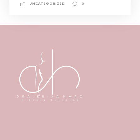
UNCATEGORIZED
0