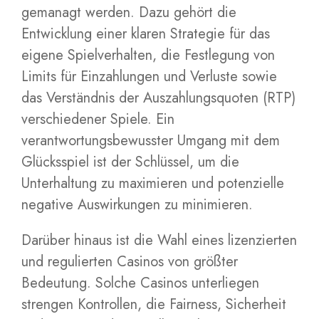
gemanagt werden. Dazu gehört die
Entwicklung einer klaren Strategie für das
eigene Spielverhalten, die Festlegung von
Limits für Einzahlungen und Verluste sowie
das Verständnis der Auszahlungsquoten (RTP)
verschiedener Spiele. Ein
verantwortungsbewusster Umgang mit dem
Glücksspiel ist der Schlüssel, um die
Unterhaltung zu maximieren und potenzielle
negative Auswirkungen zu minimieren.
Darüber hinaus ist die Wahl eines lizenzierten
und regulierten Casinos von größter
Bedeutung. Solche Casinos unterliegen
strengen Kontrollen, die Fairness, Sicherheit