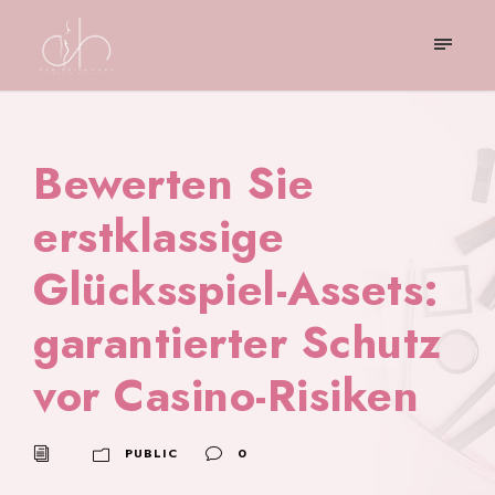
Bewerten Sie
erstklassige
Glücksspiel-Assets:
garantierter Schutz
vor Casino-Risiken
PUBLIC
0