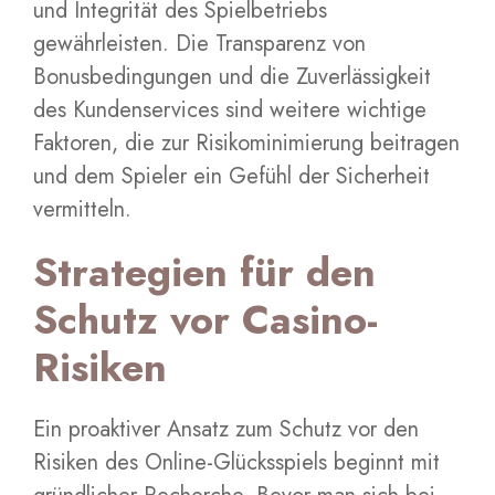
und Integrität des Spielbetriebs
gewährleisten. Die Transparenz von
Bonusbedingungen und die Zuverlässigkeit
des Kundenservices sind weitere wichtige
Faktoren, die zur Risikominimierung beitragen
und dem Spieler ein Gefühl der Sicherheit
vermitteln.
Strategien für den
Schutz vor Casino-
Risiken
Ein proaktiver Ansatz zum Schutz vor den
Risiken des Online-Glücksspiels beginnt mit