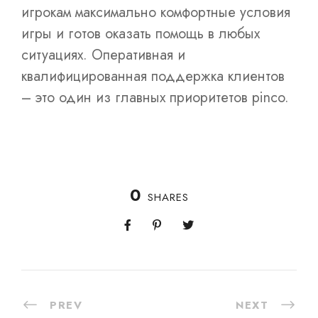
игрокам максимально комфортные условия
игры и готов оказать помощь в любых
ситуациях. Оперативная и
квалифицированная поддержка клиентов
– это один из главных приоритетов pinco.
0
SHARES
PREV
NEXT