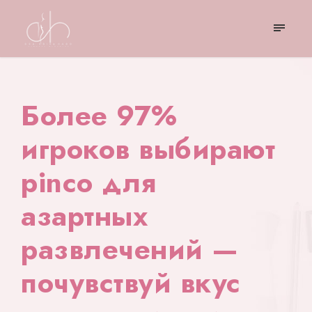
Более 97%
игроков выбирают
pinco для
азартных
развлечений —
почувствуй вкус