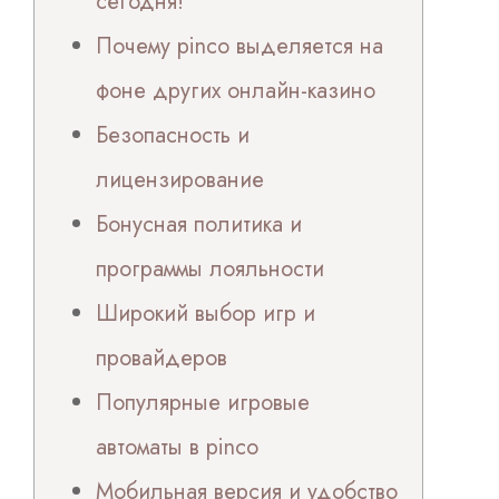
сегодня!
Почему pinco выделяется на
фоне других онлайн-казино
Безопасность и
лицензирование
Бонусная политика и
программы лояльности
Широкий выбор игр и
провайдеров
Популярные игровые
автоматы в pinco
Мобильная версия и удобство