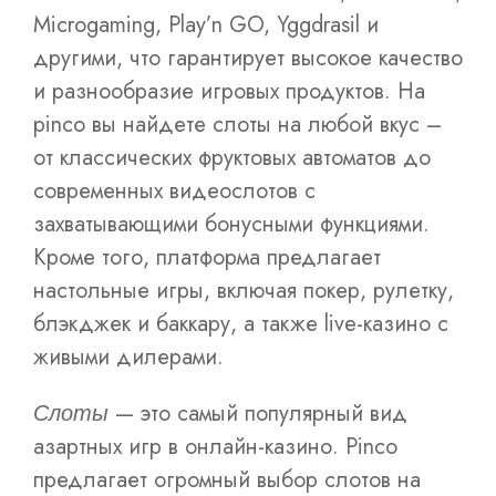
Microgaming, Play’n GO, Yggdrasil и
другими, что гарантирует высокое качество
и разнообразие игровых продуктов. На
pinco вы найдете слоты на любой вкус –
от классических фруктовых автоматов до
современных видеослотов с
захватывающими бонусными функциями.
Кроме того, платформа предлагает
настольные игры, включая покер, рулетку,
блэкджек и баккару, а также live-казино с
живыми дилерами.
— это самый популярный вид
Слоты
азартных игр в онлайн-казино. Pinco
предлагает огромный выбор слотов на