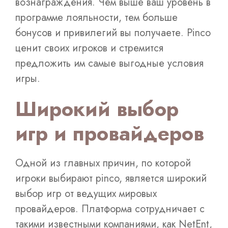
вознаграждения. Чем выше ваш уровень в
программе лояльности, тем больше
бонусов и привилегий вы получаете. Pinco
ценит своих игроков и стремится
предложить им самые выгодные условия
игры.
Широкий выбор
игр и провайдеров
Одной из главных причин, по которой
игроки выбирают pinco, является широкий
выбор игр от ведущих мировых
провайдеров. Платформа сотрудничает с
такими известными компаниями, как NetEnt,