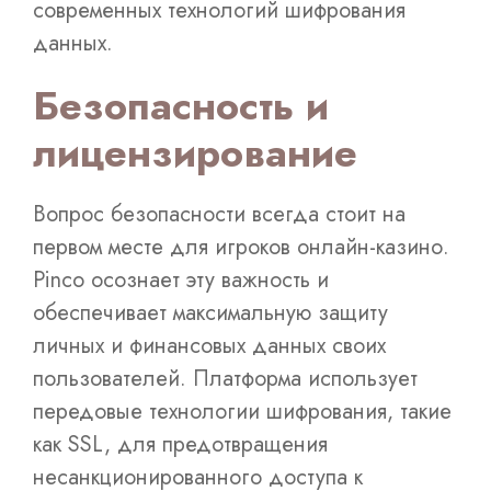
современных технологий шифрования
данных.
Безопасность и
лицензирование
Вопрос безопасности всегда стоит на
первом месте для игроков онлайн-казино.
Pinco осознает эту важность и
обеспечивает максимальную защиту
личных и финансовых данных своих
пользователей. Платформа использует
передовые технологии шифрования, такие
как SSL, для предотвращения
несанкционированного доступа к