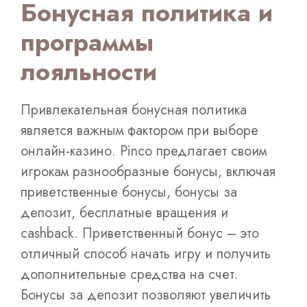
Бонусная политика и
программы
лояльности
Привлекательная бонусная политика
является важным фактором при выборе
онлайн-казино. Pinco предлагает своим
игрокам разнообразные бонусы, включая
приветственные бонусы, бонусы за
депозит, бесплатные вращения и
cashback. Приветственный бонус – это
отличный способ начать игру и получить
дополнительные средства на счет.
Бонусы за депозит позволяют увеличить