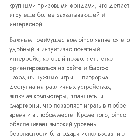
крупными призовыми фондами, что делает
игру еще более захватывающей и
интересной.
Важным преимуществом pinco является его
удобный и интуитивно понятный
интерфейс, который позволяет легко
ориентироваться на сайте и быстро
находить нужные игры. Платформа
доступна на различных устройствах,
включая компьютеры, планшеты и
смартфоны, что позволяет играть в любое
время и в любом месте. Кроме того, pinco
обеспечивает высокий уровень
безопасности благодаря использованию