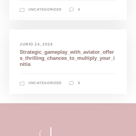
UNCATEGORIZED
0
JUNIO 24, 2026
Strategic_gameplay_with_aviator_offer
s_thrilling_chances_to_multiply_your_i
nitia
UNCATEGORIZED
0