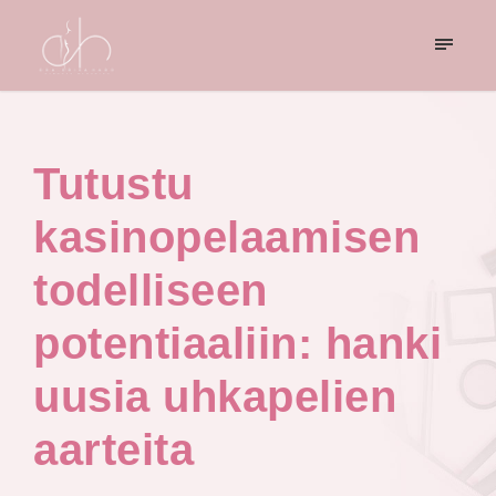
Tutustu
kasinopelaamisen
todelliseen
potentiaaliin: hanki
uusia uhkapelien
aarteita