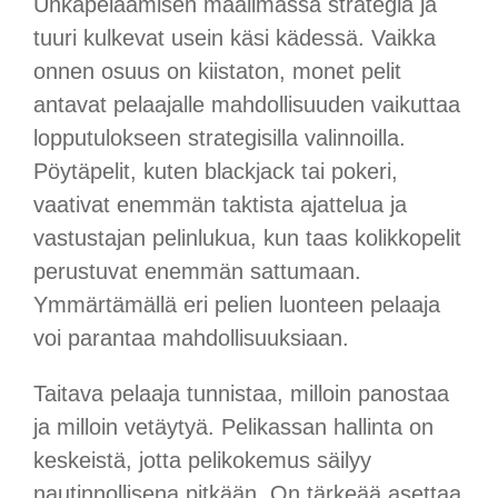
Uhkapelaamisen maailmassa strategia ja
tuuri kulkevat usein käsi kädessä. Vaikka
onnen osuus on kiistaton, monet pelit
antavat pelaajalle mahdollisuuden vaikuttaa
lopputulokseen strategisilla valinnoilla.
Pöytäpelit, kuten blackjack tai pokeri,
vaativat enemmän taktista ajattelua ja
vastustajan pelinlukua, kun taas kolikkopelit
perustuvat enemmän sattumaan.
Ymmärtämällä eri pelien luonteen pelaaja
voi parantaa mahdollisuuksiaan.
Taitava pelaaja tunnistaa, milloin panostaa
ja milloin vetäytyä. Pelikassan hallinta on
keskeistä, jotta pelikokemus säilyy
nautinnollisena pitkään. On tärkeää asettaa