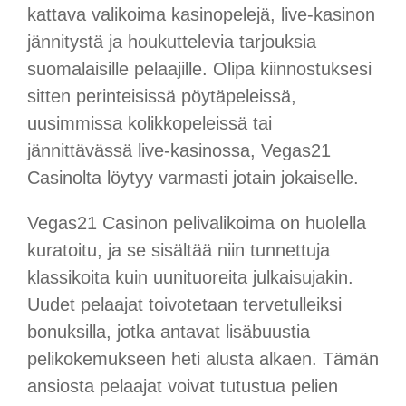
kattava valikoima kasinopelejä, live-kasinon
jännitystä ja houkuttelevia tarjouksia
suomalaisille pelaajille. Olipa kiinnostuksesi
sitten perinteisissä pöytäpeleissä,
uusimmissa kolikkopeleissä tai
jännittävässä live-kasinossa, Vegas21
Casinolta löytyy varmasti jotain jokaiselle.
Vegas21 Casinon pelivalikoima on huolella
kuratoitu, ja se sisältää niin tunnettuja
klassikoita kuin uunituoreita julkaisujakin.
Uudet pelaajat toivotetaan tervetulleiksi
bonuksilla, jotka antavat lisäbuustia
pelikokemukseen heti alusta alkaen. Tämän
ansiosta pelaajat voivat tutustua pelien