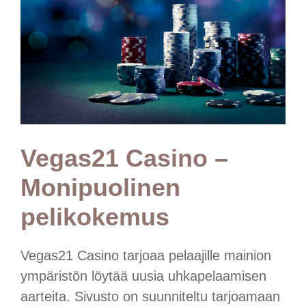
Vegas21 Casino –
Monipuolinen
pelikokemus
Vegas21 Casino tarjoaa pelaajille mainion
ympäristön löytää uusia uhkapelaamisen
aarteita. Sivusto on suunniteltu tarjoamaan