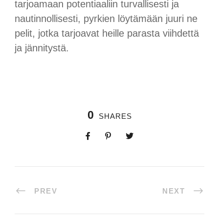
tarjoamaan potentiaaliin turvallisesti ja
nautinnollisesti, pyrkien löytämään juuri ne
pelit, jotka tarjoavat heille parasta viihdettä
ja jännitystä.
0
SHARES
PREV
NEXT