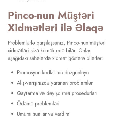
Pinco-nun Müştəri
Xidmətləri ilə Əlaqə
Problemlərlə qarşılaşsanız, Pinco-nun müştəri
xidmətləri sizə kömək edə bilər. Onlar
aşağıdakı sahələrdə xidmət göstərə bilərlər:
Promosyon kodlarının düzgünlüyü
Alış-verişinizdə yaranan problemlər
Qaytarma və dəyişdirmə prosedurları
Ödəmə problemləri
Ümumi suallar və yardım