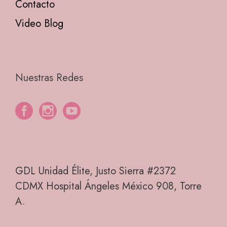
Contacto
Video Blog
Nuestras Redes
GDL Unidad Élite, Justo Sierra #2372
CDMX Hospital Ángeles México 908, Torre
A.