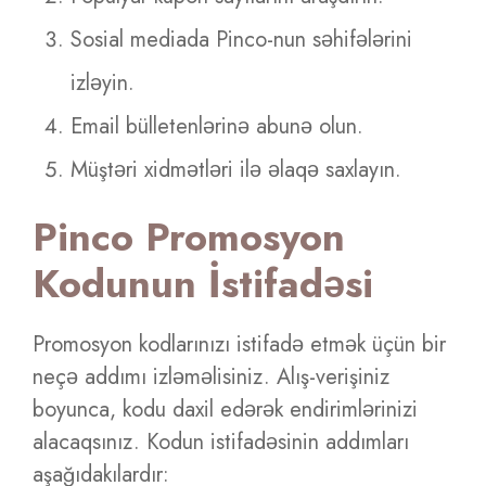
Sosial mediada Pinco-nun səhifələrini
izləyin.
Email bülletenlərinə abunə olun.
Müştəri xidmətləri ilə əlaqə saxlayın.
Pinco Promosyon
Kodunun İstifadəsi
Promosyon kodlarınızı istifadə etmək üçün bir
neçə addımı izləməlisiniz. Alış-verişiniz
boyunca, kodu daxil edərək endirimlərinizi
alacaqsınız. Kodun istifadəsinin addımları
aşağıdakılardır: