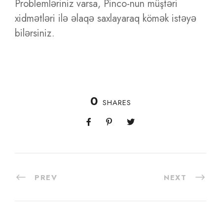
Problemləriniz varsa, Pinco-nun müştəri
xidmətləri ilə əlaqə saxlayaraq kömək istəyə
bilərsiniz.
0
SHARES
PREV
NEXT