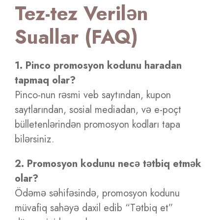
Tez-tez Verilən
Suallar (FAQ)
1. Pinco promosyon kodunu haradan
tapmaq olar?
Pinco-nun rəsmi veb saytından, kupon
saytlarından, sosial mediadan, və e-poçt
bülletenlərindən promosyon kodları tapa
bilərsiniz.
2. Promosyon kodunu necə tətbiq etmək
olar?
Ödəmə səhifəsində, promosyon kodunu
müvafiq sahəyə daxil edib “Tətbiq et”