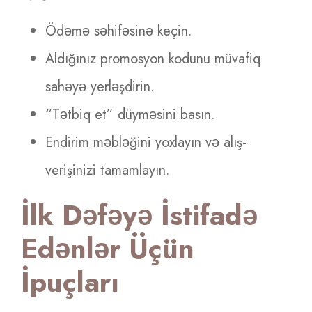
Ödəmə səhifəsinə keçin.
Aldığınız promosyon kodunu müvafiq
sahəyə yerləşdirin.
“Tətbiq et” düyməsini basın.
Endirim məbləğini yoxlayın və alış-
verişinizi tamamlayın.
İlk Dəfəyə İstifadə
Edənlər Üçün
İpuçları