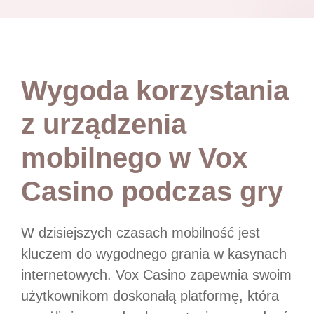
Wygoda korzystania
z urządzenia
mobilnego w Vox
Casino podczas gry
W dzisiejszych czasach mobilność jest
kluczem do wygodnego grania w kasynach
internetowych. Vox Casino zapewnia swoim
użytkownikom doskonałą platformę, która