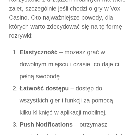
zalet, szczególnie jeśli chodzi o gry w Vox
Casino. Oto najważniejsze powody, dla
których warto zdecydować się na tę formę
rozrywki:
Elastyczność
– możesz grać w
dowolnym miejscu i czasie, co daje ci
pełną swobodę.
Łatwość dostępu
– dostęp do
wszystkich gier i funkcji za pomocą
kilku kliknięć w aplikacji mobilnej.
Push Notifications
– otrzymasz