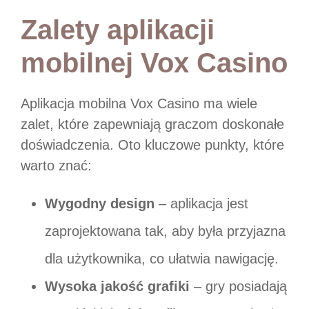
Zalety aplikacji
mobilnej Vox Casino
Aplikacja mobilna Vox Casino ma wiele
zalet, które zapewniają graczom doskonałe
doświadczenia. Oto kluczowe punkty, które
warto znać:
Wygodny design
– aplikacja jest
zaprojektowana tak, aby była przyjazna
dla użytkownika, co ułatwia nawigację.
Wysoka jakość grafiki
– gry posiadają