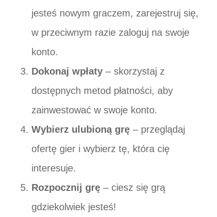
jesteś nowym graczem, zarejestruj się,
w przeciwnym razie zaloguj na swoje
konto.
Dokonaj wpłaty
– skorzystaj z
dostępnych metod płatności, aby
zainwestować w swoje konto.
Wybierz ulubioną grę
– przeglądaj
ofertę gier i wybierz tę, która cię
interesuje.
Rozpocznij grę
– ciesz się grą
gdziekolwiek jesteś!