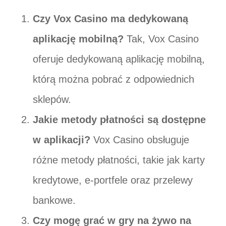
Czy Vox Casino ma dedykowaną
aplikację mobilną?
Tak, Vox Casino
oferuje dedykowaną aplikację mobilną,
którą można pobrać z odpowiednich
sklepów.
Jakie metody płatności są dostępne
w aplikacji?
Vox Casino obsługuje
różne metody płatności, takie jak karty
kredytowe, e-portfele oraz przelewy
bankowe.
Czy mogę grać w gry na żywo na