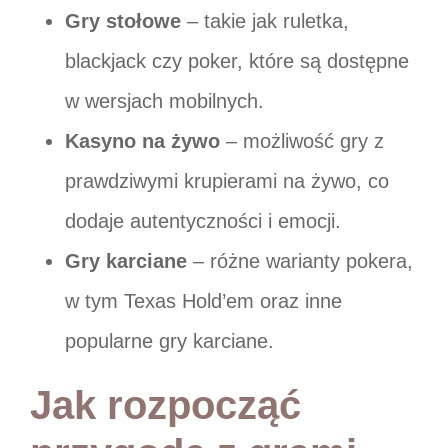
Gry stołowe
– takie jak ruletka,
blackjack czy poker, które są dostępne
w wersjach mobilnych.
Kasyno na żywo
– możliwość gry z
prawdziwymi krupierami na żywo, co
dodaje autentyczności i emocji.
Gry karciane
– różne warianty pokera,
w tym Texas Hold’em oraz inne
popularne gry karciane.
Jak rozpocząć