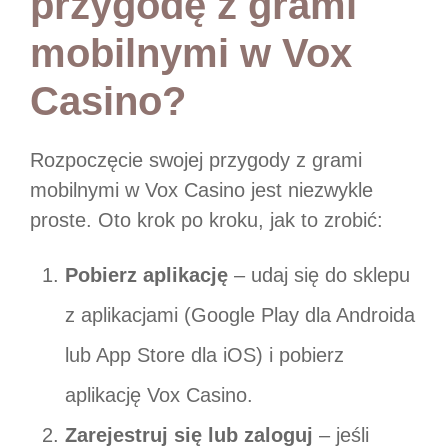
przygodę z grami
mobilnymi w Vox
Casino?
Rozpoczęcie swojej przygody z grami
mobilnymi w Vox Casino jest niezwykle
proste. Oto krok po kroku, jak to zrobić:
Pobierz aplikację
– udaj się do sklepu
z aplikacjami (Google Play dla Androida
lub App Store dla iOS) i pobierz
aplikację Vox Casino.
Zarejestruj się lub zaloguj
– jeśli