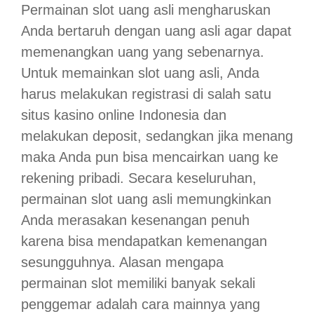
Permainan slot uang asli mengharuskan
Anda bertaruh dengan uang asli agar dapat
memenangkan uang yang sebenarnya.
Untuk memainkan slot uang asli, Anda
harus melakukan registrasi di salah satu
situs kasino online Indonesia dan
melakukan deposit, sedangkan jika menang
maka Anda pun bisa mencairkan uang ke
rekening pribadi. Secara keseluruhan,
permainan slot uang asli memungkinkan
Anda merasakan kesenangan penuh
karena bisa mendapatkan kemenangan
sesungguhnya. Alasan mengapa
permainan slot memiliki banyak sekali
penggemar adalah cara mainnya yang