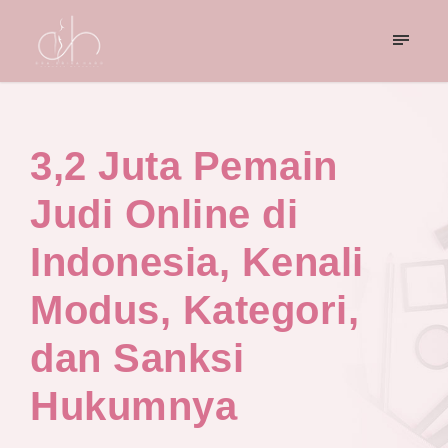
3,2 Juta Pemain
Judi Online di
Indonesia, Kenali
Modus, Kategori,
dan Sanksi
Hukumnya