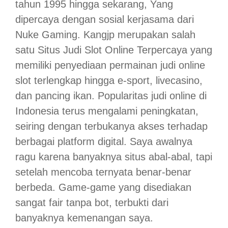
tahun 1995 hingga sekarang, Yang
dipercaya dengan sosial kerjasama dari
Nuke Gaming. Kangjp merupakan salah
satu Situs Judi Slot Online Terpercaya yang
memiliki penyediaan permainan judi online
slot terlengkap hingga e-sport, livecasino,
dan pancing ikan. Popularitas judi online di
Indonesia terus mengalami peningkatan,
seiring dengan terbukanya akses terhadap
berbagai platform digital. Saya awalnya
ragu karena banyaknya situs abal-abal, tapi
setelah mencoba ternyata benar-benar
berbeda. Game-game yang disediakan
sangat fair tanpa bot, terbukti dari
banyaknya kemenangan saya.