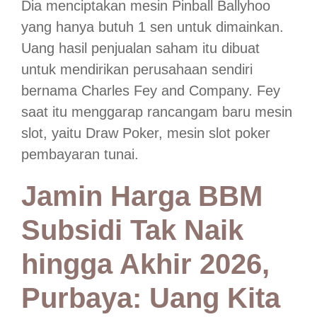
Dia menciptakan mesin Pinball Ballyhoo
yang hanya butuh 1 sen untuk dimainkan.
Uang hasil penjualan saham itu dibuat
untuk mendirikan perusahaan sendiri
bernama Charles Fey and Company. Fey
saat itu menggarap rancangam baru mesin
slot, yaitu Draw Poker, mesin slot poker
pembayaran tunai.
Jamin Harga BBM
Subsidi Tak Naik
hingga Akhir 2026,
Purbaya: Uang Kita