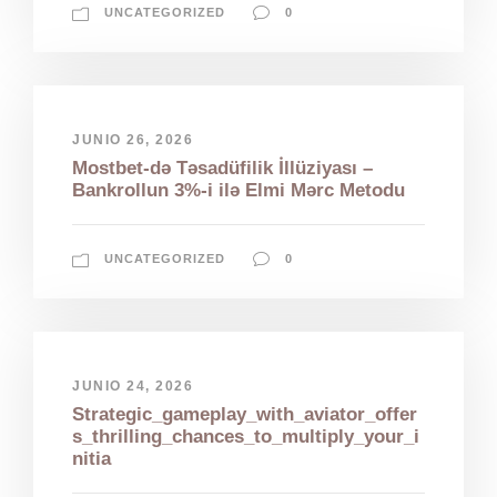
UNCATEGORIZED
0
JUNIO 26, 2026
Mostbet-də Təsadüfilik İllüziyası –
Bankrollun 3%-i ilə Elmi Mərc Metodu
UNCATEGORIZED
0
JUNIO 24, 2026
Strategic_gameplay_with_aviator_offer
s_thrilling_chances_to_multiply_your_i
nitia