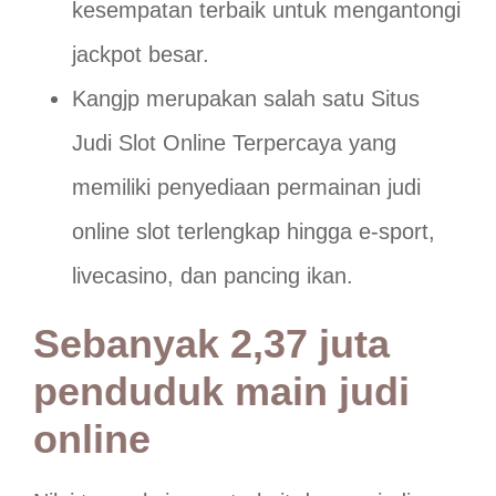
kesempatan terbaik untuk mengantongi
jackpot besar.
Kangjp merupakan salah satu Situs
Judi Slot Online Terpercaya yang
memiliki penyediaan permainan judi
online slot terlengkap hingga e-sport,
livecasino, dan pancing ikan.
Sebanyak 2,37 juta
penduduk main judi
online