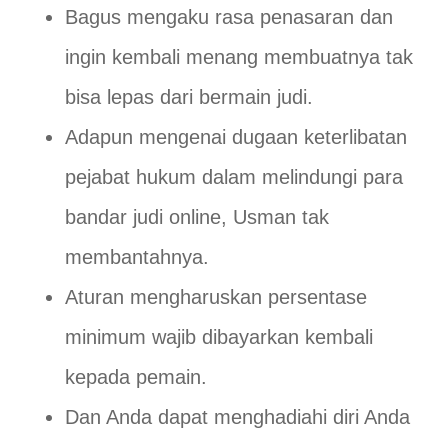
Bagus mengaku rasa penasaran dan
ingin kembali menang membuatnya tak
bisa lepas dari bermain judi.
Adapun mengenai dugaan keterlibatan
pejabat hukum dalam melindungi para
bandar judi online, Usman tak
membantahnya.
Aturan mengharuskan persentase
minimum wajib dibayarkan kembali
kepada pemain.
Dan Anda dapat menghadiahi diri Anda