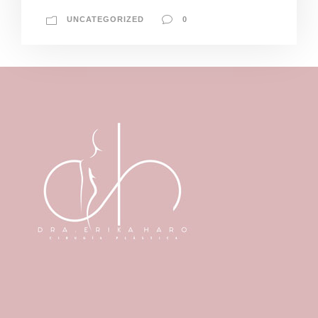
UNCATEGORIZED
0