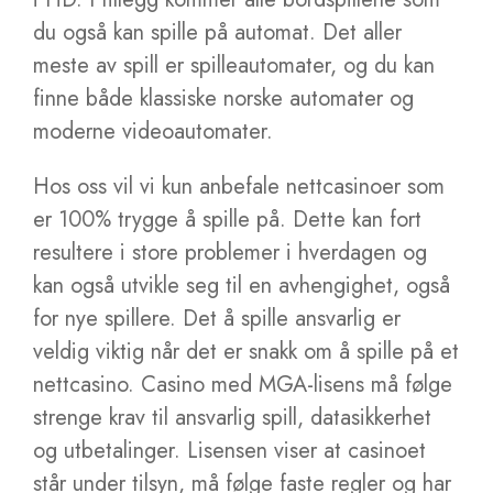
du også kan spille på automat. Det aller
meste av spill er spilleautomater, og du kan
finne både klassiske norske automater og
moderne videoautomater.
Hos oss vil vi kun anbefale nettcasinoer som
er 100% trygge å spille på. Dette kan fort
resultere i store problemer i hverdagen og
kan også utvikle seg til en avhengighet, også
for nye spillere. Det å spille ansvarlig er
veldig viktig når det er snakk om å spille på et
nettcasino. Casino med MGA-lisens må følge
strenge krav til ansvarlig spill, datasikkerhet
og utbetalinger. Lisensen viser at casinoet
står under tilsyn, må følge faste regler og har