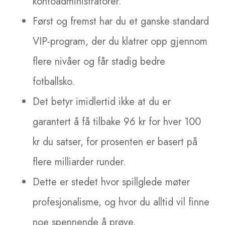
kontoadministratorer.
Først og fremst har du et ganske standard
VIP-program, der du klatrer opp gjennom
flere nivåer og får stadig bedre
fotballsko.
Det betyr imidlertid ikke at du er
garantert å få tilbake 96 kr for hver 100
kr du satser, for prosenten er basert på
flere milliarder runder.
Dette er stedet hvor spillglede møter
profesjonalisme, og hvor du alltid vil finne
noe spennende å prøve.