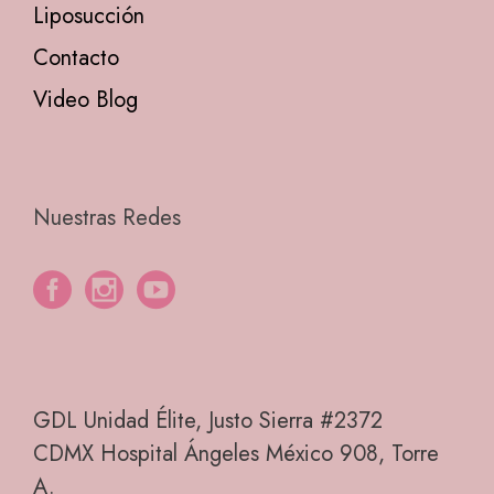
Liposucción
Contacto
Video Blog
Nuestras Redes
GDL Unidad Élite, Justo Sierra #2372
CDMX Hospital Ángeles México 908, Torre
A.