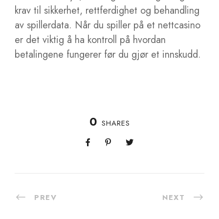
krav til sikkerhet, rettferdighet og behandling
av spillerdata. Når du spiller på et nettcasino
er det viktig å ha kontroll på hvordan
betalingene fungerer før du gjør et innskudd.
0
SHARES
PREV
NEXT