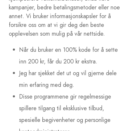
kampanjer, bedre betalingsmetoder eller noe
annet. Vi bruker informasjonskapsler for å
forsikre oss om at vi gir deg den beste
opplevelsen som mulig på vår nettside.
Når du bruker en 100% kode for å sette
inn 200 kr, får du 200 kr ekstra.
Jeg har sjekket det ut og vil gjerne dele
min erfaring med deg.
Disse programmene gir regelmessige
spillere tilgang til eksklusive tilbud,
spesielle begivenheter og personlige