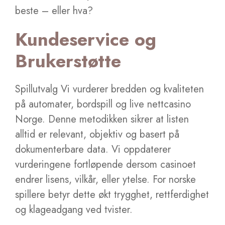
beste – eller hva?
Kundeservice og
Brukerstøtte
Spillutvalg Vi vurderer bredden og kvaliteten
på automater, bordspill og live nettcasino
Norge. Denne metodikken sikrer at listen
alltid er relevant, objektiv og basert på
dokumenterbare data. Vi oppdaterer
vurderingene fortløpende dersom casinoet
endrer lisens, vilkår, eller ytelse. For norske
spillere betyr dette økt trygghet, rettferdighet
og klageadgang ved tvister.