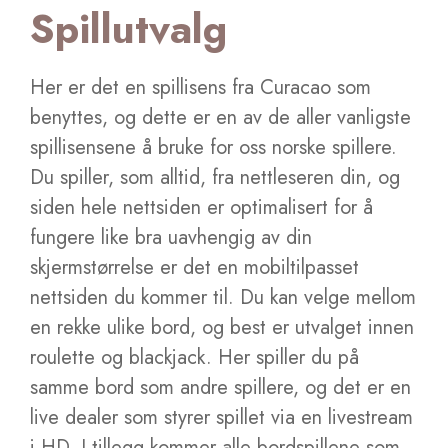
Spillutvalg
Her er det en spillisens fra Curacao som
benyttes, og dette er en av de aller vanligste
spillisensene å bruke for oss norske spillere.
Du spiller, som alltid, fra nettleseren din, og
siden hele nettsiden er optimalisert for å
fungere like bra uavhengig av din
skjermstørrelse er det en mobiltilpasset
nettsiden du kommer til. Du kan velge mellom
en rekke ulike bord, og best er utvalget innen
roulette og blackjack. Her spiller du på
samme bord som andre spillere, og det er en
live dealer som styrer spillet via en livestream
i HD. I tillegg kommer alle bordspillene som