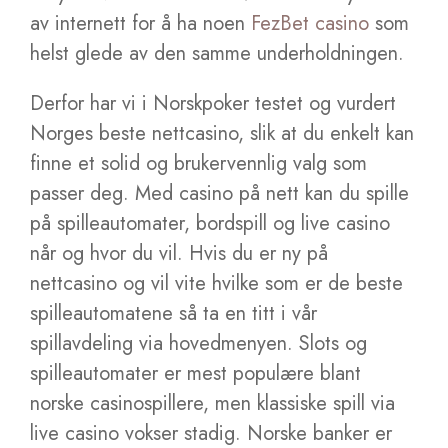
av internett for å ha noen
FezBet casino
som
helst glede av den samme underholdningen.
Derfor har vi i Norskpoker testet og vurdert
Norges beste nettcasino, slik at du enkelt kan
finne et solid og brukervennlig valg som
passer deg. Med casino på nett kan du spille
på spilleautomater, bordspill og live casino
når og hvor du vil. Hvis du er ny på
nettcasino og vil vite hvilke som er de beste
spilleautomatene så ta en titt i vår
spillavdeling via hovedmenyen. Slots og
spilleautomater er mest populære blant
norske casinospillere, men klassiske spill via
live casino vokser stadig. Norske banker er