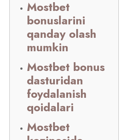
Mostbet
bonuslarini
qanday olash
mumkin
Mostbet
bonus
dasturidan
foydalanish
qoidalari
Mostbet