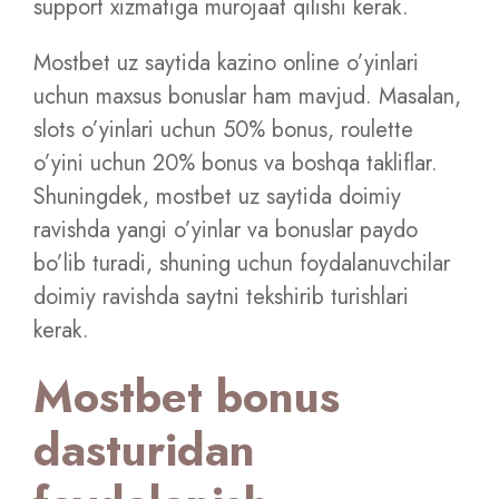
support xizmatiga murojaat qilishi kerak.
Mostbet uz saytida kazino online o’yinlari
uchun maxsus bonuslar ham mavjud. Masalan,
slots o’yinlari uchun 50% bonus, roulette
o’yini uchun 20% bonus va boshqa takliflar.
Shuningdek, mostbet uz saytida doimiy
ravishda yangi o’yinlar va bonuslar paydo
bo’lib turadi, shuning uchun foydalanuvchilar
doimiy ravishda saytni tekshirib turishlari
kerak.
Mostbet bonus
dasturidan