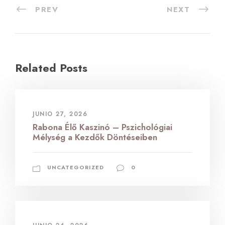
PREV
NEXT
Related Posts
JUNIO 27, 2026
Rabona Élő Kaszinó – Pszichológiai
Mélység a Kezdők Döntéseiben
UNCATEGORIZED
0