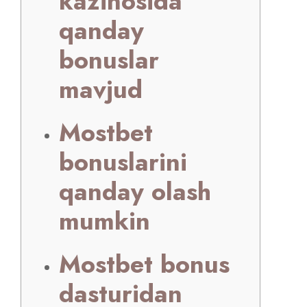
kazinosida
qanday
bonuslar
mavjud
Mostbet
bonuslarini
qanday olash
mumkin
Mostbet bonus
dasturidan