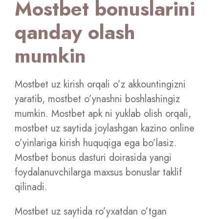
Mostbet bonuslarini
qanday olash
mumkin
Mostbet uz kirish orqali o’z akkountingizni
yaratib, mostbet o’ynashni boshlashingiz
mumkin. Mostbet apk ni yuklab olish orqali,
mostbet uz saytida joylashgan kazino online
o’yinlariga kirish huquqiga ega bo’lasiz.
Mostbet bonus dasturi doirasida yangi
foydalanuvchilarga maxsus bonuslar taklif
qilinadi.
Mostbet uz saytida ro’yxatdan o’tgan