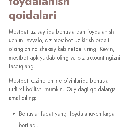
foydalanish
qoidalari
Mostbet uz saytida bonuslardan foydalanish
uchun, avvalo, siz mostbet uz kirish orqali
o’zingizning shaxsiy kabinetga kiring. Keyin,
mostbet apk yuklab oling va o’z akkountingizni
tasdiqlang.
Mostbet kazino online o’yinlarida bonuslar
turli xil bo’lishi mumkin. Quyidagi qoidalarga
amal qiling:
Bonuslar faqat yangi foydalanuvchilarga
beriladi.