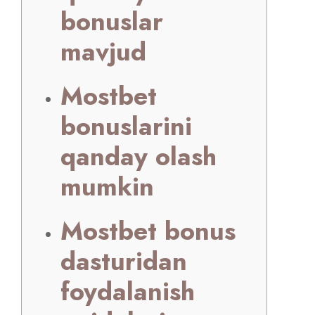
bonuslar
mavjud
Mostbet
bonuslarini
qanday olash
mumkin
Mostbet
bonus
dasturidan
foydalanish