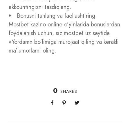
akkountingizni tasdiqlang.
Bonusni tanlang va faollashtiring.
Mostbet kazino online o’yinlarida bonuslardan
foydalanish uchun, siz mostbet uz saytida
«Yordam» bo’limiga murojaat qiling va kerakli
ma’lumotlarni oling.
0
SHARES