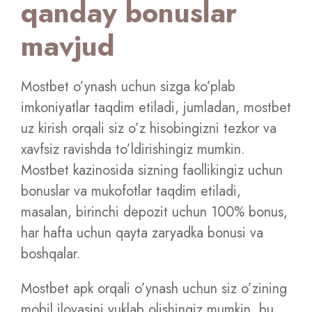
qanday bonuslar
mavjud
Mostbet o’ynash uchun sizga ko’plab
imkoniyatlar taqdim etiladi, jumladan, mostbet
uz kirish orqali siz o’z hisobingizni tezkor va
xavfsiz ravishda to’ldirishingiz mumkin.
Mostbet kazinosida sizning faollikingiz uchun
bonuslar va mukofotlar taqdim etiladi,
masalan, birinchi depozit uchun 100% bonus,
har hafta uchun qayta zaryadka bonusi va
boshqalar.
Mostbet apk orqali o’ynash uchun siz o’zining
mobil ilovasini yuklab olishingiz mumkin, bu