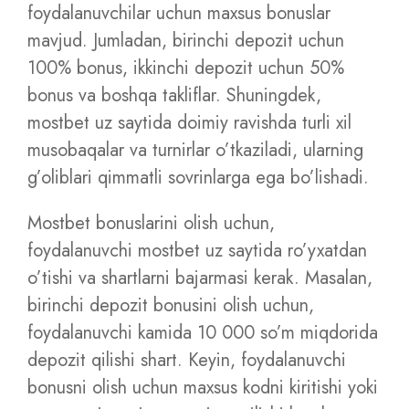
foydalanuvchilar uchun maxsus bonuslar
mavjud. Jumladan, birinchi depozit uchun
100% bonus, ikkinchi depozit uchun 50%
bonus va boshqa takliflar. Shuningdek,
mostbet uz saytida doimiy ravishda turli xil
musobaqalar va turnirlar o’tkaziladi, ularning
g’oliblari qimmatli sovrinlarga ega bo’lishadi.
Mostbet bonuslarini olish uchun,
foydalanuvchi mostbet uz saytida ro’yxatdan
o’tishi va shartlarni bajarmasi kerak. Masalan,
birinchi depozit bonusini olish uchun,
foydalanuvchi kamida 10 000 so’m miqdorida
depozit qilishi shart. Keyin, foydalanuvchi
bonusni olish uchun maxsus kodni kiritishi yoki