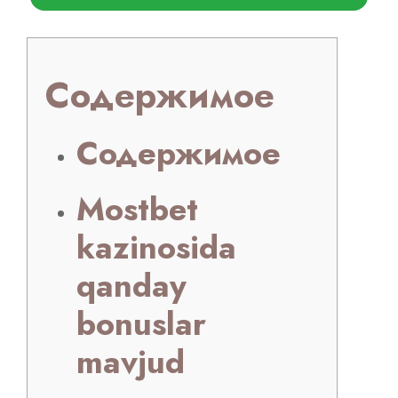
Содержимое
Содержимое
Mostbet
kazinosida
qanday
bonuslar
mavjud