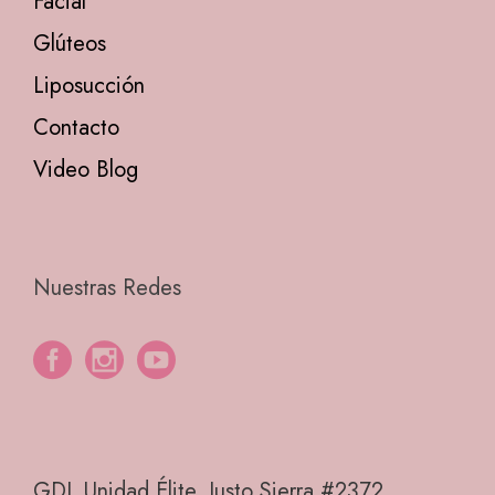
Facial
Glúteos
Liposucción
Contacto
Video Blog
Nuestras Redes
GDL Unidad Élite, Justo Sierra #2372