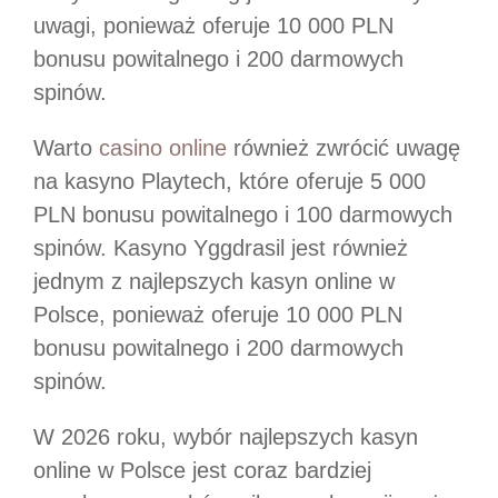
uwagi, ponieważ oferuje 10 000 PLN
bonusu powitalnego i 200 darmowych
spinów.
Warto
casino online
również zwrócić uwagę
na kasyno Playtech, które oferuje 5 000
PLN bonusu powitalnego i 100 darmowych
spinów. Kasyno Yggdrasil jest również
jednym z najlepszych kasyn online w
Polsce, ponieważ oferuje 10 000 PLN
bonusu powitalnego i 200 darmowych
spinów.
W 2026 roku, wybór najlepszych kasyn
online w Polsce jest coraz bardziej