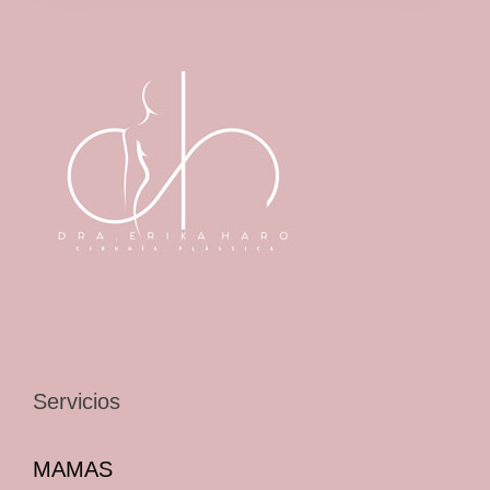
Servicios
MAMAS