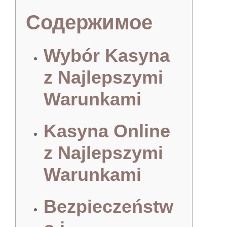
Содержимое
Wybór Kasyna
z Najlepszymi
Warunkami
Kasyna Online
z Najlepszymi
Warunkami
Bezpieczeństw