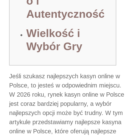
o i
Autentyczność
Wielkość i
Wybór Gry
Jeśli szukasz najlepszych kasyn online w
Polsce, to jesteś w odpowiednim miejscu.
W 2026 roku, rynek kasyn online w Polsce
jest coraz bardziej popularny, a wybór
najlepszych opcji może być trudny. W tym
artykule przedstawiamy najlepsze kasyna
online w Polsce, które oferują najlepsze