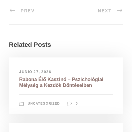
PREV
NEXT
Related Posts
JUNIO 27, 2026
Rabona Élő Kaszinó – Pszichológiai
Mélység a Kezdők Döntéseiben
UNCATEGORIZED
0