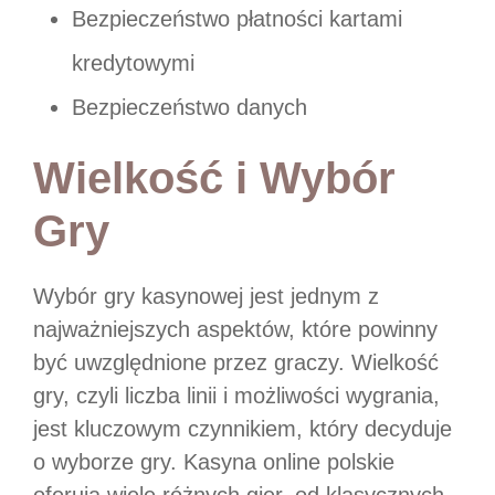
Bezpieczeństwo płatności kartami
kredytowymi
Bezpieczeństwo danych
Wielkość i Wybór
Gry
Wybór gry kasynowej jest jednym z
najważniejszych aspektów, które powinny
być uwzględnione przez graczy. Wielkość
gry, czyli liczba linii i możliwości wygrania,
jest kluczowym czynnikiem, który decyduje
o wyborze gry. Kasyna online polskie