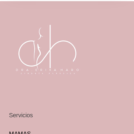
Servicios
MAMAS