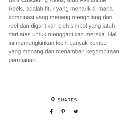
Bali! Cascading Reels, atau Avalanche
Reels, adalah fitur yang menarik di mana
kombinasi yang menang menghilang dari
reel dan digantikan oleh simbol yang jatuh
dari atas untuk menggantikan mereka. Hal
ini memungkinkan lebih banyak kombo
yang menang dan menambah kegembiraan
permainan.
0
SHARES