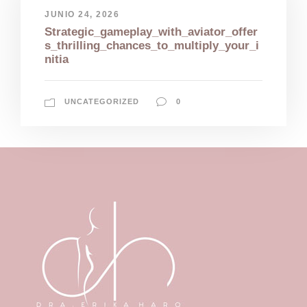
JUNIO 24, 2026
Strategic_gameplay_with_aviator_offer
s_thrilling_chances_to_multiply_your_i
nitia
UNCATEGORIZED
0