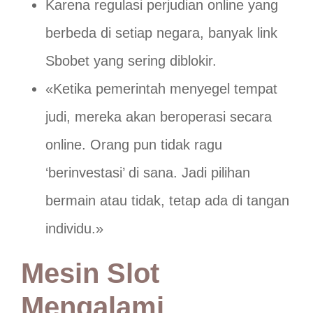
Karena regulasi perjudian online yang
berbeda di setiap negara, banyak link
Sbobet yang sering diblokir.
«Ketika pemerintah menyegel tempat
judi, mereka akan beroperasi secara
online. Orang pun tidak ragu
‘berinvestasi’ di sana. Jadi pilihan
bermain atau tidak, tetap ada di tangan
individu.»
Mesin Slot
Mengalami