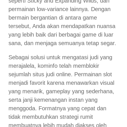
seperti Sticky and Expanding Wilds, dan
permainan low-variance lainnya. Dengan
bermain bergantian di antara game
tersebut, Anda akan mendapatkan nuansa
yang lebih baik dari berbagai game di luar
sana, dan menjaga semuanya tetap segar.
Sebagai solusi untuk mengatasi judi yang
merajalela, kominfo telah memblokir
sejumlah situs judi online. Permainan slot
menjadi favorit karena menawarkan visual
yang menarik, gameplay yang sederhana,
serta janji kemenangan instan yang
menggoda. Formatnya yang cepat dan
tidak membutuhkan strategi rumit
membuatnya lebih mudah diakses oleh