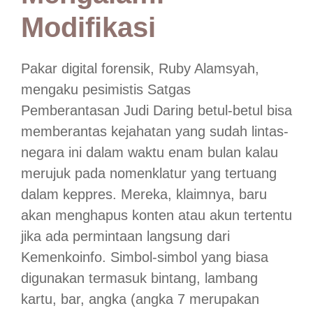
Modifikasi
Pakar digital forensik, Ruby Alamsyah,
mengaku pesimistis Satgas
Pemberantasan Judi Daring betul-betul bisa
memberantas kejahatan yang sudah lintas-
negara ini dalam waktu enam bulan kalau
merujuk pada nomenklatur yang tertuang
dalam keppres. Mereka, klaimnya, baru
akan menghapus konten atau akun tertentu
jika ada permintaan langsung dari
Kemenkoinfo. Simbol-simbol yang biasa
digunakan termasuk bintang, lambang
kartu, bar, angka (angka 7 merupakan