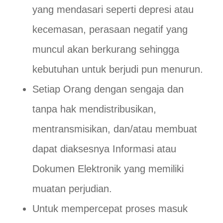
yang mendasari seperti depresi atau
kecemasan, perasaan negatif yang
muncul akan berkurang sehingga
kebutuhan untuk berjudi pun menurun.
Setiap Orang dengan sengaja dan
tanpa hak mendistribusikan,
mentransmisikan, dan/atau membuat
dapat diaksesnya Informasi atau
Dokumen Elektronik yang memiliki
muatan perjudian.
Untuk mempercepat proses masuk