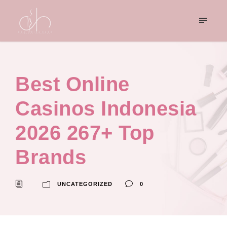
Best Online
Casinos Indonesia
2026 267+ Top
Brands
UNCATEGORIZED
0