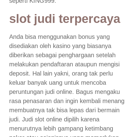
seperti KING999.
slot judi terpercaya
Anda bisa menggunakan bonus yang
disediakan oleh kasino yang biasanya
diberikan sebagai penghargaan setelah
melakukan pendaftaran ataupun mengisi
deposit. Hal lain yakni, orang tak perlu
keluar banyak uang untuk mencoba
peruntungan judi online. Bagus mengaku
rasa penasaran dan ingin kembali menang
membuatnya tak bisa lepas dari bermain
judi. Judi slot online dipilih karena
menurutnya lebih gampang ketimbang