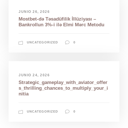
JUNIO 26, 2026
Mostbet-də Təsadüfilik İllüziyası –
Bankrollun 3%-i ilə Elmi Mərc Metodu
UNCATEGORIZED
0
JUNIO 24, 2026
Strategic_gameplay_with_aviator_offer
s_thrilling_chances_to_multiply_your_i
nitia
UNCATEGORIZED
0