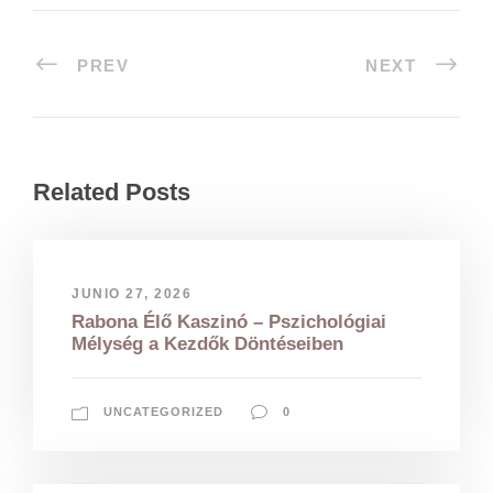
PREV
NEXT
Related Posts
JUNIO 27, 2026
Rabona Élő Kaszinó – Pszichológiai
Mélység a Kezdők Döntéseiben
UNCATEGORIZED
0