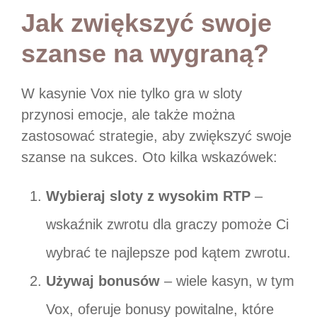
Jak zwiększyć swoje
szanse na wygraną?
W kasynie Vox nie tylko gra w sloty
przynosi emocje, ale także można
zastosować strategie, aby zwiększyć swoje
szanse na sukces. Oto kilka wskazówek:
Wybieraj sloty z wysokim RTP
–
wskaźnik zwrotu dla graczy pomoże Ci
wybrać te najlepsze pod kątem zwrotu.
Używaj bonusów
– wiele kasyn, w tym
Vox, oferuje bonusy powitalne, które