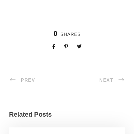
0
SHARES
PREV
NEXT
Related Posts