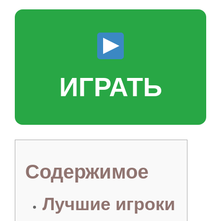
ИГРАТЬ
Содержимое
Лучшие игроки