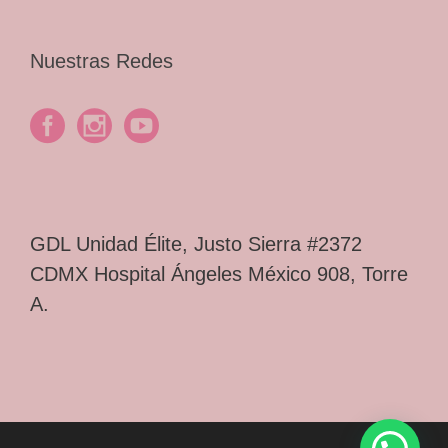
Nuestras Redes
GDL Unidad Élite, Justo Sierra #2372
CDMX Hospital Ángeles México 908, Torre
A.