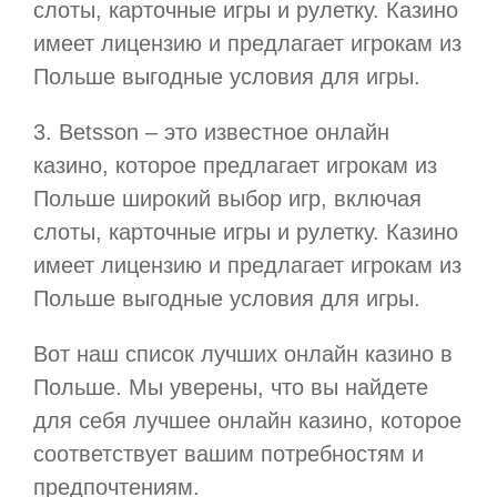
слоты, карточные игры и рулетку. Казино
имеет лицензию и предлагает игрокам из
Польше выгодные условия для игры.
3. Betsson – это известное онлайн
казино, которое предлагает игрокам из
Польше широкий выбор игр, включая
слоты, карточные игры и рулетку. Казино
имеет лицензию и предлагает игрокам из
Польше выгодные условия для игры.
Вот наш список лучших онлайн казино в
Польше. Мы уверены, что вы найдете
для себя лучшее онлайн казино, которое
соответствует вашим потребностям и
предпочтениям.