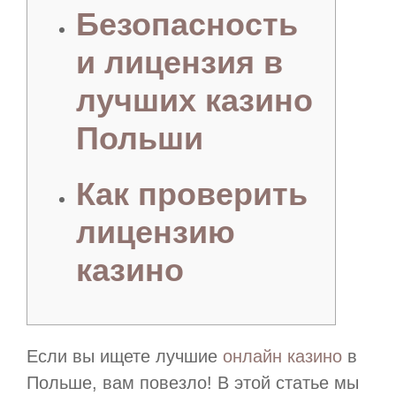
Безопасность
и лицензия в
лучших казино
Польши
Как проверить
лицензию
казино
Если вы ищете лучшие
онлайн казино
в
Польше, вам повезло! В этой статье мы