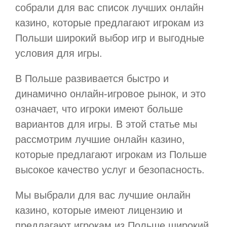
собрали для вас список лучших онлайн
казино, которые предлагают игрокам из
Польши широкий выбор игр и выгодные
условия для игры.
В Польше развивается быстро и
динамично онлайн-игровое рынок, и это
означает, что игроки имеют больше
вариантов для игры. В этой статье мы
рассмотрим лучшие онлайн казино,
которые предлагают игрокам из Польше
высокое качество услуг и безопасность.
Мы выбрали для вас лучшие онлайн
казино, которые имеют лицензию и
предлагают игрокам из Польше широкий