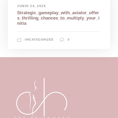
JUNIO 24, 2026
Strategic_gameplay_with_aviator_offer
s_thrilling_chances_to_multiply_your_i
nitia
UNCATEGORIZED
0