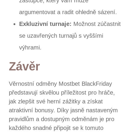
zástupce, který vám může
argumentovat a radit ohledně sázení.
Exkluzivní turnaje:
Možnost zúčastnit
se uzavřených turnajů s vyššími
výhrami.
Závěr
Věrnostní odměny Mostbet BlackFriday
představují skvělou příležitost pro hráče,
jak zlepšit své herní zážitky a získat
atraktivní bonusy. Díky jasně nastaveným
pravidlům a dostupným odměnám je pro
každého snadné připojit se k tomuto