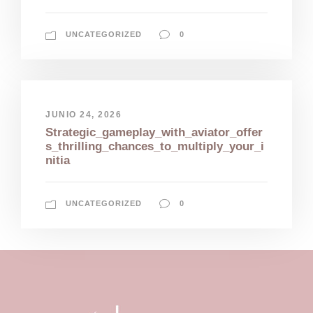
UNCATEGORIZED
0
JUNIO 24, 2026
Strategic_gameplay_with_aviator_offer
s_thrilling_chances_to_multiply_your_i
nitia
UNCATEGORIZED
0