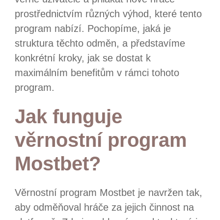
prostřednictvím různých výhod, které tento
program nabízí. Pochopíme, jaká je
struktura těchto odměn, a představíme
konkrétní kroky, jak se dostat k
maximálním benefitům v rámci tohoto
program.
Jak funguje
věrnostní program
Mostbet?
Věrnostní program Mostbet je navržen tak,
aby odměňoval hráče za jejich činnost na