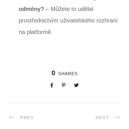
odměny?
– Můžete to udělat
prostřednictvím uživatelského rozhraní
na platformě.
0
SHARES
PREV
NEXT