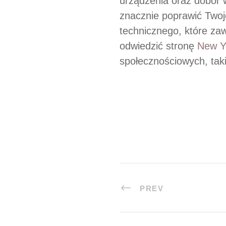
urządzenia oraz dobór 
znacznie poprawić Twoj
technicznego, które za
odwiedzić stronę
New Y
społecznościowych, tak
PREV