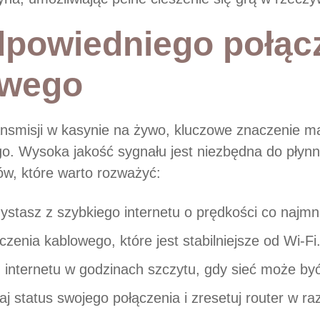
powiedniego połąc
owego
ansmisji w kasynie na żywo, kluczowe znaczenie 
go. Wysoka jakość sygnału jest niezbędna do płynn
ów, które warto rozważyć:
zystasz z szybkiego internetu o prędkości co najmn
zenia kablowego, które jest stabilniejsze od Wi-Fi
z internetu w godzinach szczytu, gdy sieć może by
j status swojego połączenia i zresetuj router w ra