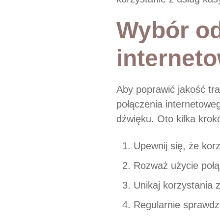
Wybór od
internet
Aby poprawić jakość tr
połączenia internetowe
dźwięku. Oto kilka krok
Upewnij się, że kor
Rozważ użycie połąc
Unikaj korzystania 
Regularnie sprawdza