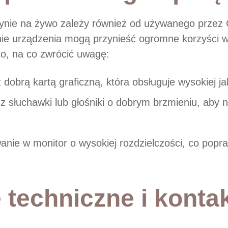
synie na żywo zależy również od używanego przez C
ie urządzenia mogą przynieść ogromne korzyści w
to, na co zwrócić uwagę:
dobrą kartą graficzną, która obsługuje wysokiej ja
z słuchawki lub głośniki o dobrym brzmieniu, aby 
nie w monitor o wysokiej rozdzielczości, co popr
techniczne i kontak