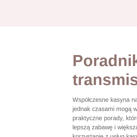
Poradni
transmis
Współczesne kasyna na 
jednak czasami mogą wy
praktyczne porady, któ
lepszą zabawę i większ
korzystanie z usług kas