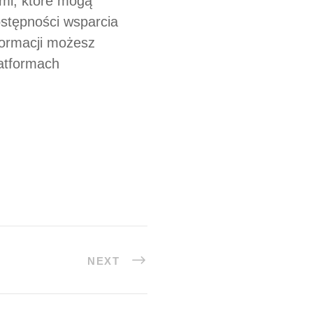
ami, które mogą
ostępności wsparcia
formacji możesz
latformach
NEXT