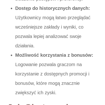
Dostęp do historycznych danych:
Użytkownicy mogą łatwo przeglądać
wcześniejsze zakłady i wyniki, co
pozwala lepiej analizować swoje
działania.
Możliwość korzystania z bonusów:
Logowanie pozwala graczom na
korzystanie z dostępnych promocji i
bonusów, które mogą znacznie
zwiększyć ich zyski.