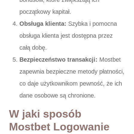
początkowy kapitał.
Obsługa klienta:
Szybka i pomocna
obsługa klienta jest dostępna przez
całą dobę.
Bezpieczeństwo transakcji:
Mostbet
zapewnia bezpieczne metody płatności,
co daje użytkownikom pewność, że ich
dane osobowe są chronione.
W jaki sposób
Mostbet Logowanie