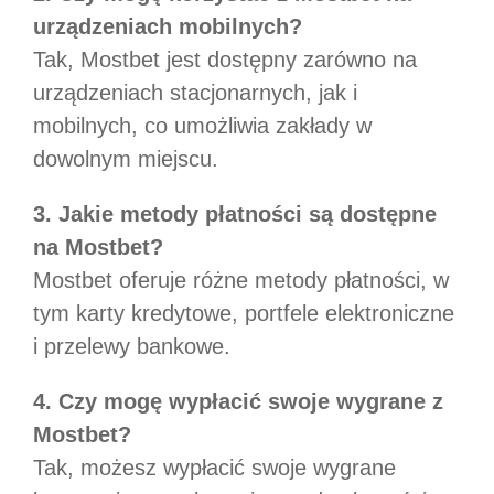
urządzeniach mobilnych?
Tak, Mostbet jest dostępny zarówno na
urządzeniach stacjonarnych, jak i
mobilnych, co umożliwia zakłady w
dowolnym miejscu.
3. Jakie metody płatności są dostępne
na Mostbet?
Mostbet oferuje różne metody płatności, w
tym karty kredytowe, portfele elektroniczne
i przelewy bankowe.
4. Czy mogę wypłacić swoje wygrane z
Mostbet?
Tak, możesz wypłacić swoje wygrane