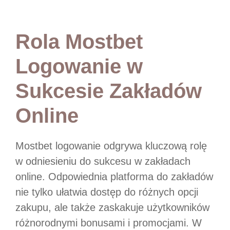
Rola Mostbet
Logowanie w
Sukcesie Zakładów
Online
Mostbet logowanie odgrywa kluczową rolę
w odniesieniu do sukcesu w zakładach
online. Odpowiednia platforma do zakładów
nie tylko ułatwia dostęp do różnych opcji
zakupu, ale także zaskakuje użytkowników
różnorodnymi bonusami i promocjami. W