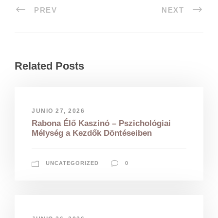
PREV
NEXT
Related Posts
JUNIO 27, 2026
Rabona Élő Kaszinó – Pszichológiai
Mélység a Kezdők Döntéseiben
UNCATEGORIZED
0