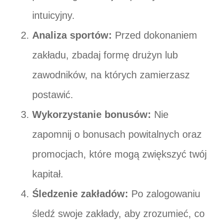
intuicyjny.
Analiza sportów:
Przed dokonaniem
zakładu, zbadaj formę drużyn lub
zawodników, na których zamierzasz
postawić.
Wykorzystanie bonusów:
Nie
zapomnij o bonusach powitalnych oraz
promocjach, które mogą zwiększyć twój
kapitał.
Śledzenie zakładów:
Po zalogowaniu
śledź swoje zakłady, aby zrozumieć, co