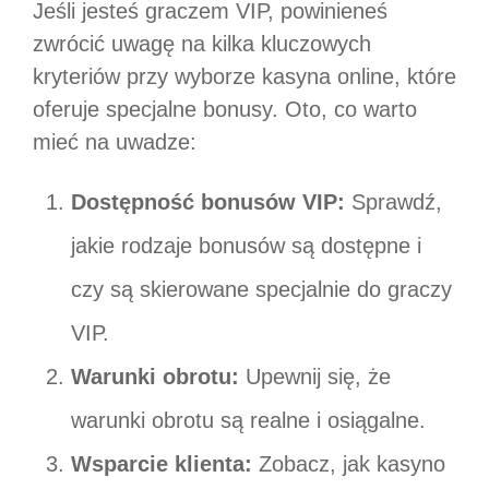
Jeśli jesteś graczem VIP, powinieneś
zwrócić uwagę na kilka kluczowych
kryteriów przy wyborze kasyna online, które
oferuje specjalne bonusy. Oto, co warto
mieć na uwadze:
Dostępność bonusów VIP:
Sprawdź,
jakie rodzaje bonusów są dostępne i
czy są skierowane specjalnie do graczy
VIP.
Warunki obrotu:
Upewnij się, że
warunki obrotu są realne i osiągalne.
Wsparcie klienta:
Zobacz, jak kasyno