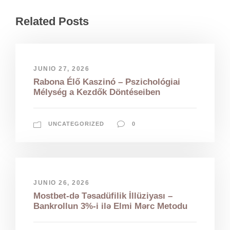
Related Posts
JUNIO 27, 2026
Rabona Élő Kaszinó – Pszichológiai
Mélység a Kezdők Döntéseiben
UNCATEGORIZED
0
JUNIO 26, 2026
Mostbet-də Təsadüfilik İllüziyası –
Bankrollun 3%-i ilə Elmi Mərc Metodu