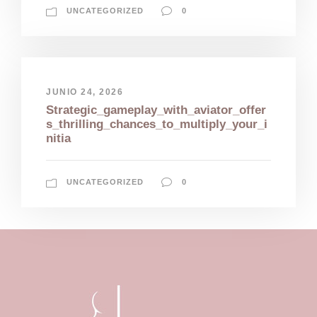
UNCATEGORIZED
0
JUNIO 24, 2026
Strategic_gameplay_with_aviator_offer
s_thrilling_chances_to_multiply_your_i
nitia
UNCATEGORIZED
0