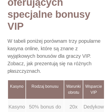
oferujących
specjalne bonusy
VIP
W tabeli poniżej porównam trzy popularne
kasyna online, które są znane z
wyjątkowych bonusów dla graczy VIP.
Zobacz, jak prezentują się na różnych
płaszczyznach.
Kasyno
Rodzaj bonusu
Warunki
Wsparcie
obrotu
VIP
Kasyno
50% bonus do
20x
Dedykow