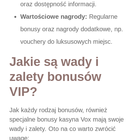
oraz dostępność informacji.
Wartościowe nagrody:
Regularne
bonusy oraz nagrody dodatkowe, np.
vouchery do luksusowych miejsc.
Jakie są wady i
zalety bonusów
VIP?
Jak każdy rodzaj bonusów, również
specjalne bonusy kasyna Vox mają swoje
wady i zalety. Oto na co warto zwrócić
uwagę: