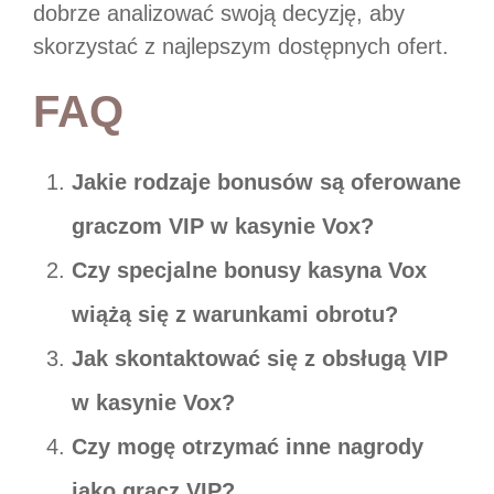
dobrze analizować swoją decyzję, aby
skorzystać z najlepszym dostępnych ofert.
FAQ
Jakie rodzaje bonusów są oferowane
graczom VIP w kasynie Vox?
Czy specjalne bonusy kasyna Vox
wiążą się z warunkami obrotu?
Jak skontaktować się z obsługą VIP
w kasynie Vox?
Czy mogę otrzymać inne nagrody
jako gracz VIP?