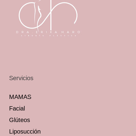
Servicios
MAMAS
Facial
Glúteos
Liposucción