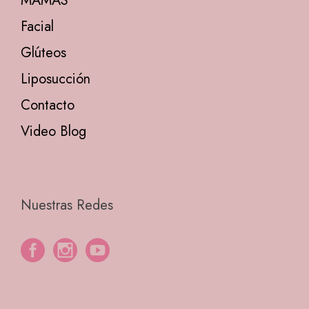
MAMAS
Facial
Glúteos
Liposucción
Contacto
Video Blog
Nuestras Redes