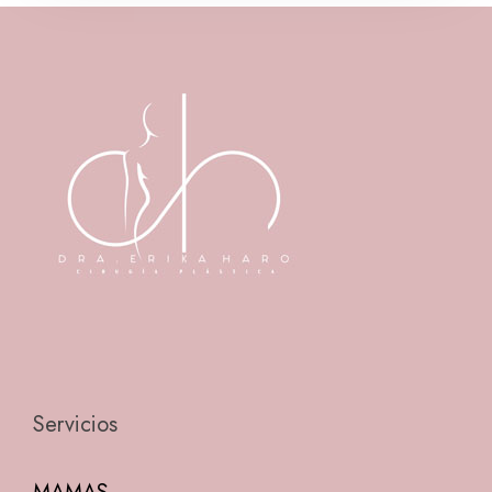
Servicios