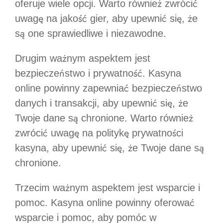
oferuje wiele opcji. Warto również zwrócić
uwagę na jakość gier, aby upewnić się, że
są one sprawiedliwe i niezawodne.
Drugim ważnym aspektem jest
bezpieczeństwo i prywatność. Kasyna
online powinny zapewniać bezpieczeństwo
danych i transakcji, aby upewnić się, że
Twoje dane są chronione. Warto również
zwrócić uwagę na politykę prywatności
kasyna, aby upewnić się, że Twoje dane są
chronione.
Trzecim ważnym aspektem jest wsparcie i
pomoc. Kasyna online powinny oferować
wsparcie i pomoc, aby pomóc w