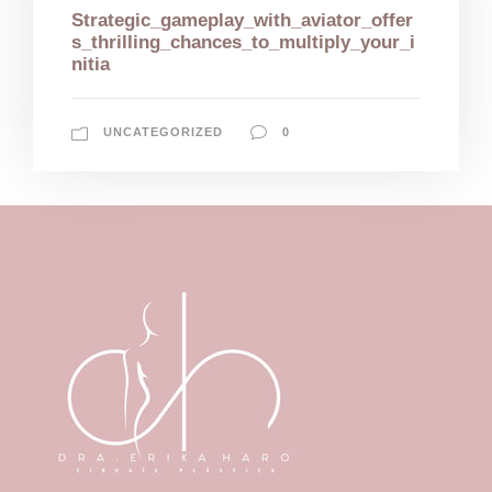
Strategic_gameplay_with_aviator_offer
s_thrilling_chances_to_multiply_your_i
nitia
UNCATEGORIZED
0