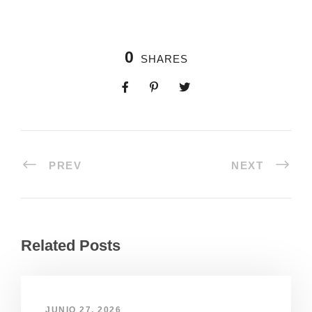
0
SHARES
PREV
NEXT
Related Posts
JUNIO 27, 2026