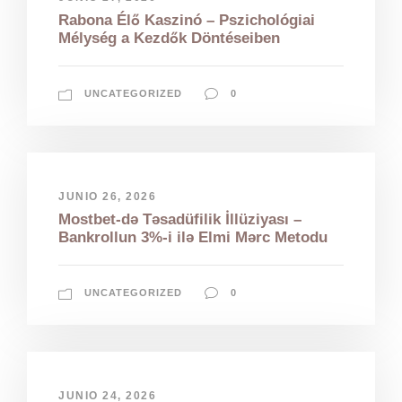
Rabona Élő Kaszinó – Pszichológiai
Mélység a Kezdők Döntéseiben
UNCATEGORIZED
0
JUNIO 26, 2026
Mostbet-də Təsadüfilik İllüziyası –
Bankrollun 3%-i ilə Elmi Mərc Metodu
UNCATEGORIZED
0
JUNIO 24, 2026