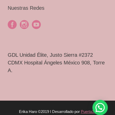
Nuestras Redes
GDL Unidad Élite, Justo Sierra #2372
CDMX Hospital Ángeles México 908, Torre
A.
Erika Haro ©2019 I Desarrollado por
Puerta14