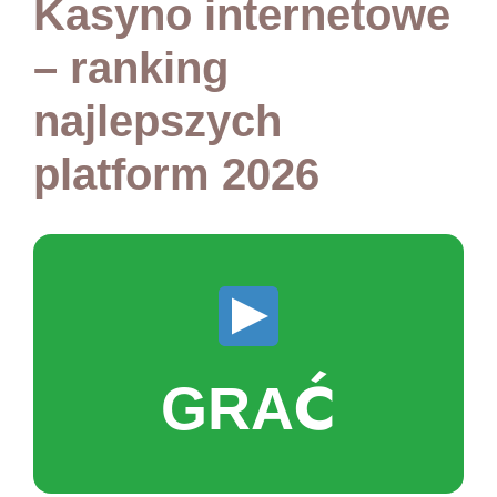
Kasyno internetowe
– ranking
najlepszych
platform 2026
GRAĆ