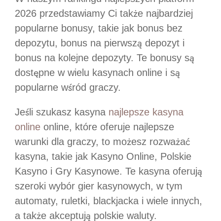
2026 przedstawiamy Ci także najbardziej
popularne bonusy, takie jak bonus bez
depozytu, bonus na pierwszą depozyt i
bonus na kolejne depozyty. Te bonusy są
dostępne w wielu kasynach online i są
popularne wśród graczy.
Jeśli szukasz kasyna
najlepsze kasyna
online
online, które oferuje najlepsze
warunki dla graczy, to możesz rozważać
kasyna, takie jak Kasyno Online, Polskie
Kasyno i Gry Kasynowe. Te kasyna oferują
szeroki wybór gier kasynowych, w tym
automaty, ruletki, blackjacka i wiele innych,
a także akceptują polskie waluty.