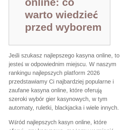
online: co
warto wiedzieć
przed wyborem
Jeśli szukasz najlepszego kasyna online, to
jesteś w odpowiednim miejscu. W naszym
rankingu najlepszych platform 2026
przedstawiamy Ci najbardziej popularne i
zaufane kasyna online, które oferują
szeroki wybór gier kasynowych, w tym
automaty, ruletki, blackjacka i wiele innych.
Wśród najlepszych kasyn online, które