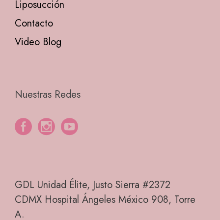
Liposucción
Contacto
Video Blog
Nuestras Redes
GDL Unidad Élite, Justo Sierra #2372
CDMX Hospital Ángeles México 908, Torre
A.