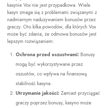
kasynie Vox nie jest przypadkowa. Wiele
kasyn zmaga się z problemami związanymi z
nadmiernym nadużywaniem bonusów przez
graczy. Oto kilka powodów, dla których Vox
może być zdania, że odmowa bonusów jest
lepszym rozwiązaniem:
Ochrona przed oszustwami:
Bonusy
mogą być wykorzystywane przez
oszustów, co wpływa na finansową
stabilność kasyna.
Utrzymanie jakości:
Zamiast przyciągać
graczy poprzez bonusy, kasyno może