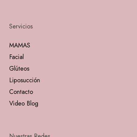
Servicios
MAMAS
Facial
Glúteos
Liposucción
Contacto
Video Blog
Nuestras Redes