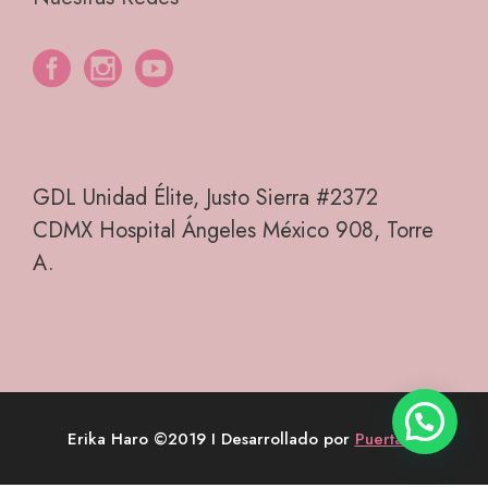
GDL Unidad Élite, Justo Sierra #2372
CDMX Hospital Ángeles México 908, Torre
A.
Erika Haro ©2019 I Desarrollado por
Puerta14