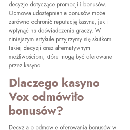
decyzje dotyczące promocji i bonusów.
Odmowa udostępniania bonusów może
zarówno ochronić reputację kasyna, jak i
wpłynąć na doświadczenia graczy. W
niniejszym artykule przyjrzymy się skutkom
takiej decyzji oraz alternatywnym
możliwościom, które mogą być oferowane
przez kasyno.
Dlaczego kasyno
Vox odmówiło
bonusów?
Decyzja o odmowie oferowania bonusów w