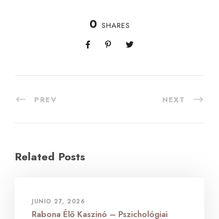
0
SHARES
PREV
NEXT
Related Posts
JUNIO 27, 2026
Rabona Élő Kaszinó – Pszichológiai