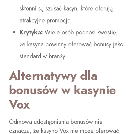
skłonni są szukać kasyn, które oferują
atrakcyjne promocje.
Krytyka:
Wiele osób podnosi kwestię,
że kasyna powinny oferować bonusy jako
standard w branży.
Alternatywy dla
bonusów w kasynie
Vox
Odmowa udostępniania bonusów nie
oznacza, że kasyno Vox nie może oferować