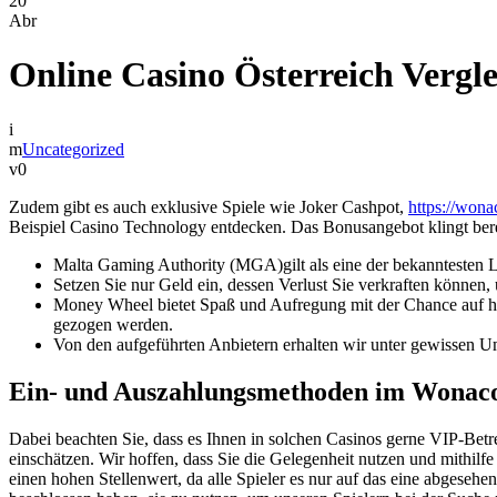
20
Abr
Online Casino Österreich Vergl
Uncategorized
0
Zudem gibt es auch exklusive Spiele wie Joker Cashpot,
https://wonac
Beispiel Casino Technology entdecken. Das Bonusangebot klingt berei
Malta Gaming Authority (MGA)gilt als eine der bekanntesten L
Setzen Sie nur Geld ein, dessen Verlust Sie verkraften können,
Money Wheel bietet Spaß und Aufregung mit der Chance auf ho
gezogen werden.
Von den aufgeführten Anbietern erhalten wir unter gewissen U
Ein- und Auszahlungsmethoden im Wonac
Dabei beachten Sie, dass es Ihnen in solchen Casinos gerne VIP-Betr
einschätzen. Wir hoffen, dass Sie die Gelegenheit nutzen und mithilf
einen hohen Stellenwert, da alle Spieler es nur auf das eine abgese