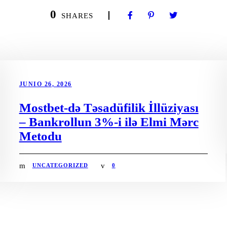
0
SHARES
JUNIO 26, 2026
Mostbet-də Təsadüfilik İllüziyası
– Bankrollun 3%-i ilə Elmi Mərc
Metodu
UNCATEGORIZED
0