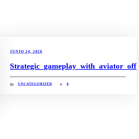
JUNIO 24, 2026
Strategic_gameplay_with_aviator_offe
UNCATEGORIZED
0