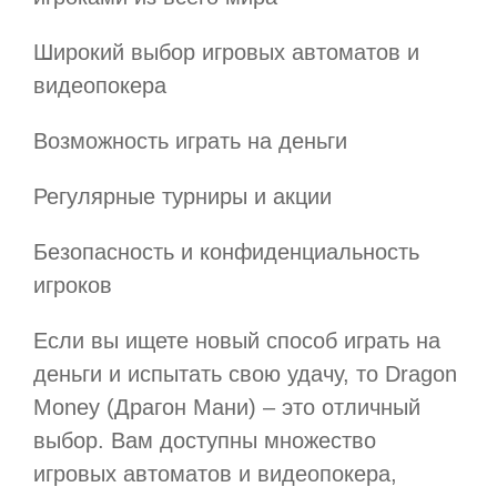
Широкий выбор игровых автоматов и
видеопокера
Возможность играть на деньги
Регулярные турниры и акции
Безопасность и конфиденциальность
игроков
Если вы ищете новый способ играть на
деньги и испытать свою удачу, то Dragon
Money (Драгон Мани) – это отличный
выбор. Вам доступны множество
игровых автоматов и видеопокера,