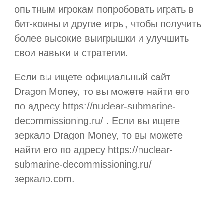
опытным игрокам попробовать играть в
бит-коины и другие игры, чтобы получить
более высокие выигрышки и улучшить
свои навыки и стратегии.
Если вы ищете официальный сайт
Dragon Money, то вы можете найти его
по адресу https://nuclear-submarine-
decommissioning.ru/ . Если вы ищете
зеркало Dragon Money, то вы можете
найти его по адресу https://nuclear-
submarine-decommissioning.ru/
зеркало.com.