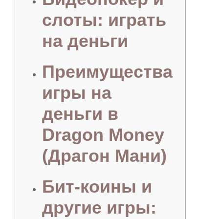
слоты: играть
на деньги
Преимущества
игры на
деньги в
Dragon Money
(Драгон Мани)
Бит-коины и
другие игры: