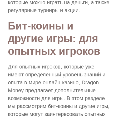
которые можно играть на деньги, а также
регулярные турниры и акции.
Бит-коины и
другие игры: для
опытных игроков
Для опытных игроков, которые уже
имеют определенный уровень знаний и
опыта в мире онлайн-казино, Dragon
Money предлагает дополнительные
возможности для игры. В этом разделе
мы рассмотрим бит-коины и другие игры,
которые могут заинтересовать опытных