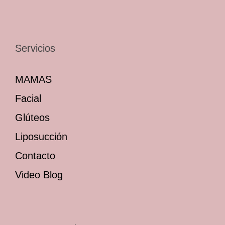
Servicios
MAMAS
Facial
Glúteos
Liposucción
Contacto
Video Blog