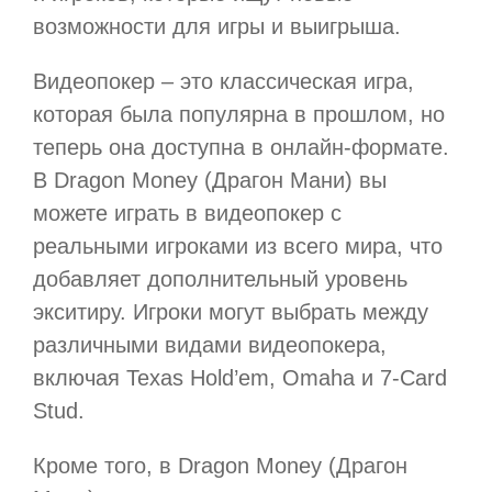
возможности для игры и выигрыша.
Видеопокер – это классическая игра,
которая была популярна в прошлом, но
теперь она доступна в онлайн-формате.
В Dragon Money (Драгон Мани) вы
можете играть в видеопокер с
реальными игроками из всего мира, что
добавляет дополнительный уровень
экситиру. Игроки могут выбрать между
различными видами видеопокера,
включая Texas Hold’em, Omaha и 7-Card
Stud.
Кроме того, в Dragon Money (Драгон