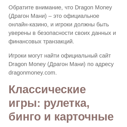
Обратите внимание, что Dragon Money
(Драгон Мани) – это официальное
онлайн-казино, и игроки должны быть
уверены в безопасности своих данных и
финансовых транзакций.
Игроки могут найти официальный сайт
Dragon Money (Драгон Мани) по адресу
dragonmoney.com.
Классические
игры: рулетка,
бинго и карточные