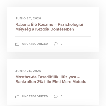
JUNIO 27, 2026
Rabona Élő Kaszinó – Pszichológiai
Mélység a Kezdők Döntéseiben
UNCATEGORIZED
0
JUNIO 26, 2026
Mostbet-də Təsadüfilik İllüziyası –
Bankrollun 3%-i ilə Elmi Mərc Metodu
UNCATEGORIZED
0