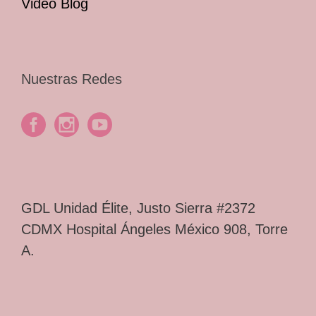
Video Blog
Nuestras Redes
GDL Unidad Élite, Justo Sierra #2372
CDMX Hospital Ángeles México 908, Torre
A.