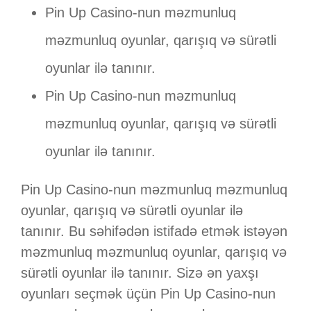
Pin Up Casino-nun məzmunluq
məzmunluq oyunlar, qarışıq və sürətli
oyunlar ilə tanınır.
Pin Up Casino-nun məzmunluq
məzmunluq oyunlar, qarışıq və sürətli
oyunlar ilə tanınır.
Pin Up Casino-nun məzmunluq məzmunluq
oyunlar, qarışıq və sürətli oyunlar ilə
tanınır. Bu səhifədən istifadə etmək istəyən
məzmunluq məzmunluq oyunlar, qarışıq və
sürətli oyunlar ilə tanınır. Sizə ən yaxşı
oyunları seçmək üçün Pin Up Casino-nun