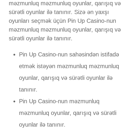
məzmunluq məzmunluq oyunlar, qarışıq və
sürətli oyunlar ilə tanınır. Sizə ən yaxşı
oyunları seçmək üçün Pin Up Casino-nun
məzmunluq məzmunluq oyunlar, qarışıq və
sürətli oyunlar ilə tanınır.
Pin Up Casino-nun sahəsindən istifadə
etmək istəyən məzmunluq məzmunluq
oyunlar, qarışıq və sürətli oyunlar ilə
tanınır.
Pin Up Casino-nun məzmunluq
məzmunluq oyunlar, qarışıq və sürətli
oyunlar ilə tanınır.