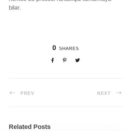
bilər.
0
SHARES
PREV
NEXT
Related Posts