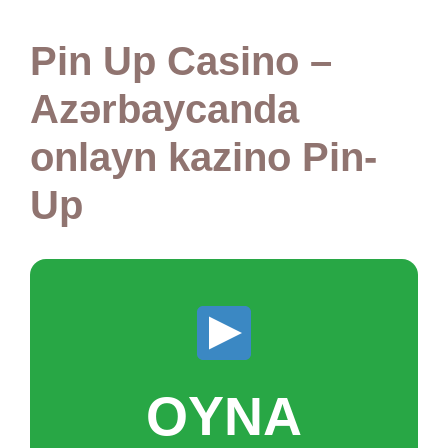
Pin Up Casino –
Azərbaycanda
onlayn kazino Pin-
Up
OYNA