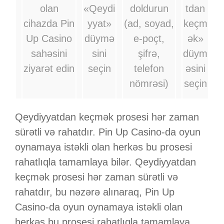
olan
«Qeydi
doldurun
tdan
cihazda Pin
yyat»
(ad, soyad,
keçm
Up Casino
düymə
e-poçt,
ək»
sahəsini
sini
şifrə,
düym
ziyarət edin
seçin
telefon
əsini
nömrəsi)
seçin
Qeydiyyatdan keçmək prosesi hər zaman
sürətli və rahatdır. Pin Up Casino-da oyun
oynamaya istəkli olan herkəs bu prosesi
rahatlıqla tamamlaya bilər. Qeydiyyatdan
keçmək prosesi hər zaman sürətli və
rahatdır, bu nəzərə alınaraq, Pin Up
Casino-da oyun oynamaya istəkli olan
herkəs bu prosesi rahatlıqla tamamlaya