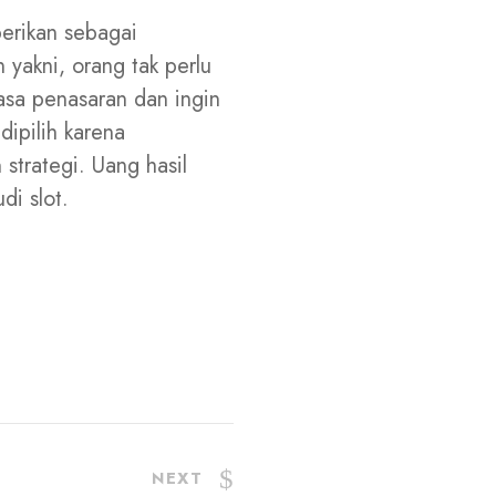
erikan sebagai
 yakni, orang tak perlu
asa penasaran dan ingin
dipilih karena
trategi. Uang hasil
di slot.
NEXT