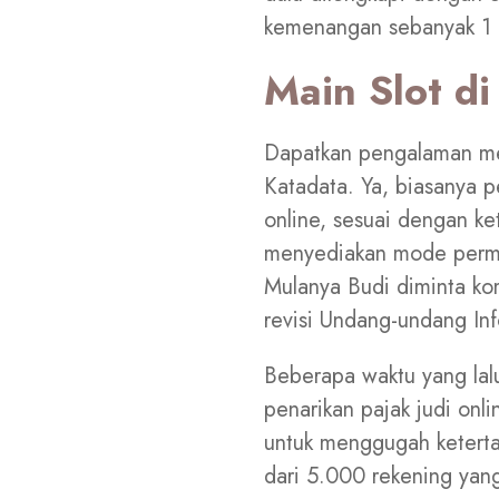
kemenangan sebanyak 1 
Main Slot di
Dapatkan pengalaman mem
Katadata. Ya, biasanya p
online, sesuai dengan ke
menyediakan mode permai
Mulanya Budi diminta ko
revisi Undang-undang Info
Beberapa waktu yang lal
penarikan pajak judi onli
untuk menggugah keterta
dari 5.000 rekening yang