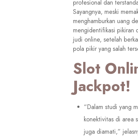
profesional dan terstan
Sayangnya, meski memakan
menghamburkan uang demi 
mengidentifikasi pikiran
judi online, setelah berk
pola pikir yang salah te
Slot Onl
Jackpot!
“Dalam studi yang m
konektivitas di area 
juga diamati,” jelasn