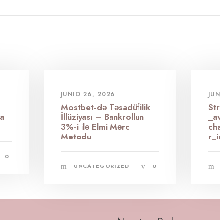
JUNIO 26, 2026
JUN
Mostbet-də Təsadüfilik
St
 a
İllüziyası – Bankrollun
_av
3%-i ilə Elmi Mərc
ch
Metodu
r_i
0
UNCATEGORIZED
0