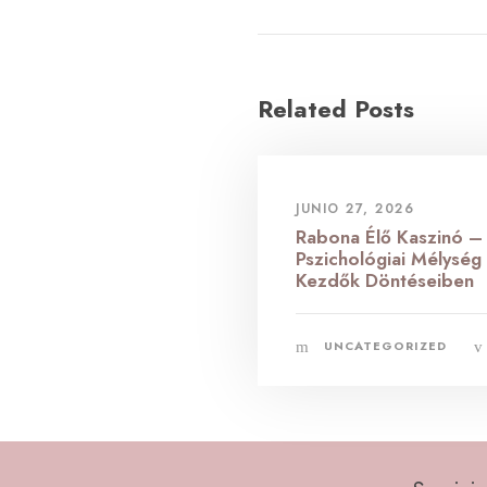
Related Posts
JUNIO 27, 2026
Rabona Élő Kaszinó –
Pszichológiai Mélység
Kezdők Döntéseiben
UNCATEGORIZED