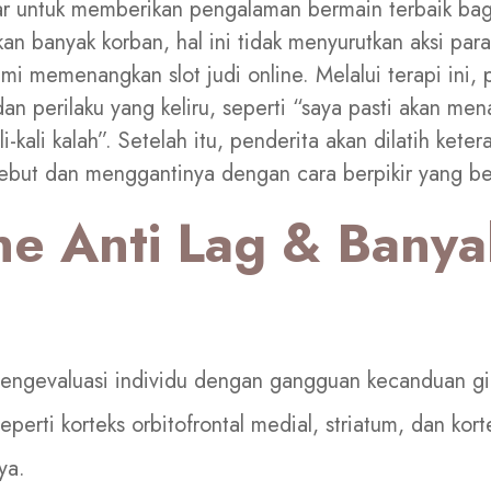
dar untuk memberikan pengalaman bermain terbaik bag
 banyak korban, hal ini tidak menyurutkan aksi para
memenangkan slot judi online. Melalui terapi ini, p
 dan perilaku yang keliru, seperti “saya pasti akan m
ali-kali kalah”. Setelah itu, penderita akan dilatih ke
rsebut dan menggantinya dengan cara berpikir yang be
ine Anti Lag & Bany
engevaluasi individu dengan gangguan kecanduan g
seperti korteks orbitofrontal medial, striatum, dan kort
ya.