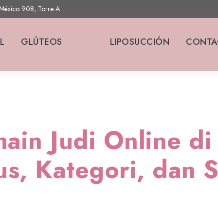
s México 908, Torre A
L
GLÚTEOS
LIPOSUCCIÓN
CONTA
main Judi Online di
s, Kategori, dan S