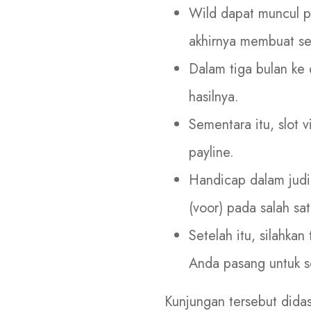
Wild dapat muncul pa
akhirnya membuat sel
Dalam tiga bulan ke 
hasilnya.
Sementara itu, slot
payline.
Handicap dalam judi
(voor) pada salah sa
Setelah itu, silahkan
Anda pasang untuk s
Kunjungan tersebut didas