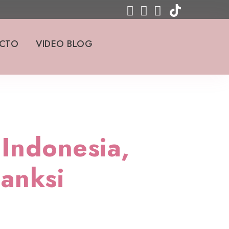
CTO
VIDEO BLOG
 Indonesia,
anksi