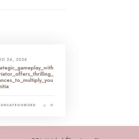
IO 24, 2026
rategic_gameplay_with
iator_offers_thrilling_
ances_to_multiply_you
nitia
UNCATEGORIZED
0