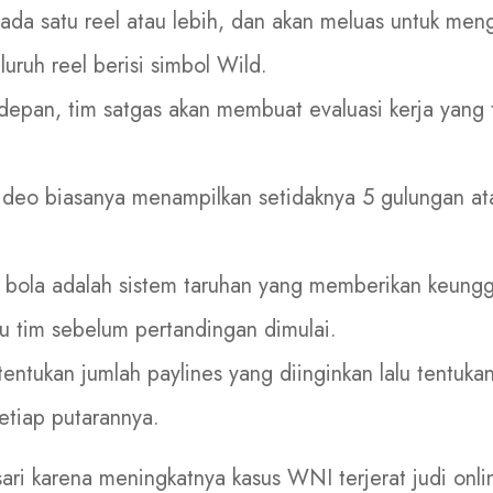
da satu reel atau lebih, dan akan meluas untuk mengi
uruh reel berisi simbol Wild.
depan, tim satgas akan membuat evaluasi kerja yang 
 video biasanya menampilkan setidaknya 5 gulungan a
 bola adalah sistem taruhan yang memberikan keungg
tu tim sebelum pertandingan dimulai.
 tentukan jumlah paylines yang diinginkan lalu tentukan
etiap putarannya.
ari karena meningkatnya kasus WNI terjerat judi onl