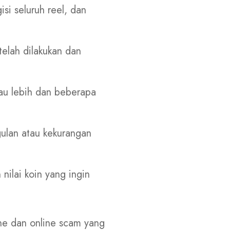
si seluruh reel, dan
telah dilakukan dan
tau lebih dan beberapa
ulan atau kekurangan
 nilai koin yang ingin
ine dan online scam yang