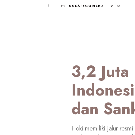
UNCATEGORIZED
0
3,2 Juta
Indonesi
dan San
Hoki memiliki jalur resm