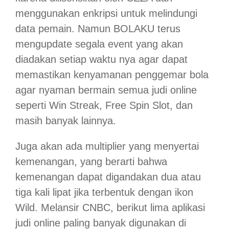
menggunakan enkripsi untuk melindungi
data pemain. Namun BOLAKU terus
mengupdate segala event yang akan
diadakan setiap waktu nya agar dapat
memastikan kenyamanan penggemar bola
agar nyaman bermain semua judi online
seperti Win Streak, Free Spin Slot, dan
masih banyak lainnya.
Juga akan ada multiplier yang menyertai
kemenangan, yang berarti bahwa
kemenangan dapat digandakan dua atau
tiga kali lipat jika terbentuk dengan ikon
Wild. Melansir CNBC, berikut lima aplikasi
judi online paling banyak digunakan di