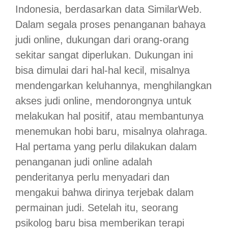
Indonesia, berdasarkan data SimilarWeb.
Dalam segala proses penanganan bahaya
judi online, dukungan dari orang-orang
sekitar sangat diperlukan. Dukungan ini
bisa dimulai dari hal-hal kecil, misalnya
mendengarkan keluhannya, menghilangkan
akses judi online, mendorongnya untuk
melakukan hal positif, atau membantunya
menemukan hobi baru, misalnya olahraga.
Hal pertama yang perlu dilakukan dalam
penanganan judi online adalah
penderitanya perlu menyadari dan
mengakui bahwa dirinya terjebak dalam
permainan judi. Setelah itu, seorang
psikolog baru bisa memberikan terapi