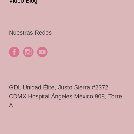
Video Blog
Nuestras Redes
GDL Unidad Élite, Justo Sierra #2372
CDMX Hospital Ángeles México 908, Torre
A.