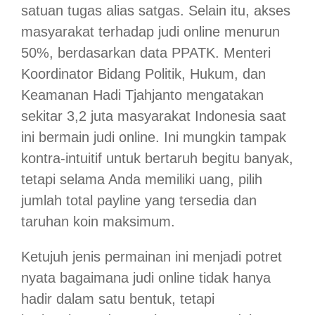
satuan tugas alias satgas. Selain itu, akses
masyarakat terhadap judi online menurun
50%, berdasarkan data PPATK. Menteri
Koordinator Bidang Politik, Hukum, dan
Keamanan Hadi Tjahjanto mengatakan
sekitar 3,2 juta masyarakat Indonesia saat
ini bermain judi online. Ini mungkin tampak
kontra-intuitif untuk bertaruh begitu banyak,
tetapi selama Anda memiliki uang, pilih
jumlah total payline yang tersedia dan
taruhan koin maksimum.
Ketujuh jenis permainan ini menjadi potret
nyata bagaimana judi online tidak hanya
hadir dalam satu bentuk, tetapi