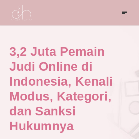
3,2 Juta Pemain
Judi Online di
Indonesia, Kenali
Modus, Kategori,
dan Sanksi
Hukumnya