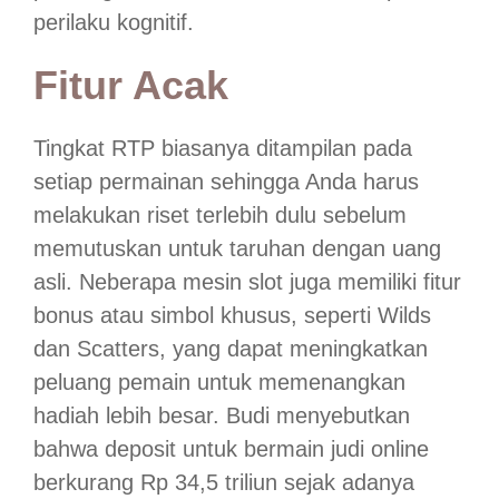
perilaku kognitif.
Fitur Acak
Tingkat RTP biasanya ditampilan pada
setiap permainan sehingga Anda harus
melakukan riset terlebih dulu sebelum
memutuskan untuk taruhan dengan uang
asli. Neberapa mesin slot juga memiliki fitur
bonus atau simbol khusus, seperti Wilds
dan Scatters, yang dapat meningkatkan
peluang pemain untuk memenangkan
hadiah lebih besar. Budi menyebutkan
bahwa deposit untuk bermain judi online
berkurang Rp 34,5 triliun sejak adanya