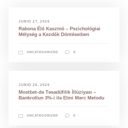
JUNIO 27, 2026
Rabona Élő Kaszinó – Pszichológiai
Mélység a Kezdők Döntéseiben
UNCATEGORIZED
0
JUNIO 26, 2026
Mostbet-də Təsadüfilik İllüziyası –
Bankrollun 3%-i ilə Elmi Mərc Metodu
UNCATEGORIZED
0