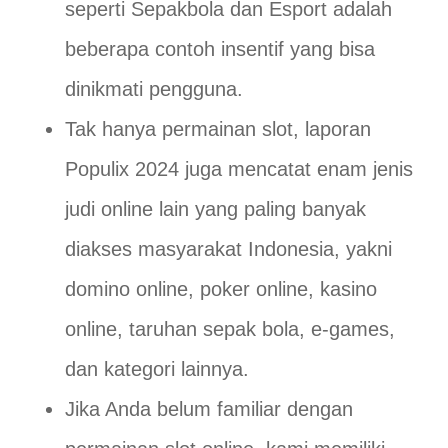
seperti Sepakbola dan Esport adalah
beberapa contoh insentif yang bisa
dinikmati pengguna.
Tak hanya permainan slot, laporan
Populix 2024 juga mencatat enam jenis
judi online lain yang paling banyak
diakses masyarakat Indonesia, yakni
domino online, poker online, kasino
online, taruhan sepak bola, e-games,
dan kategori lainnya.
Jika Anda belum familiar dengan