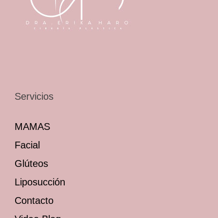
Servicios
MAMAS
Facial
Glúteos
Liposucción
Contacto