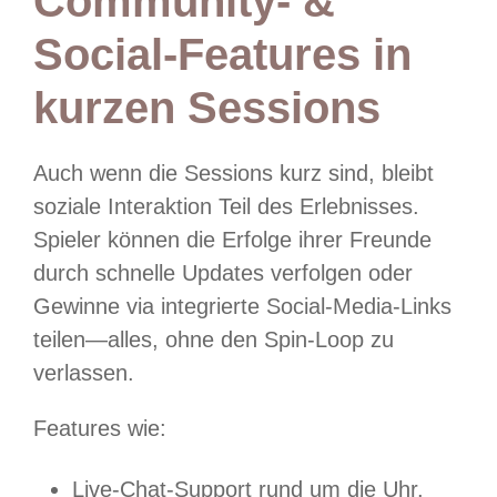
Community‑ &
Social‑Features in
kurzen Sessions
Auch wenn die Sessions kurz sind, bleibt
soziale Interaktion Teil des Erlebnisses.
Spieler können die Erfolge ihrer Freunde
durch schnelle Updates verfolgen oder
Gewinne via integrierte Social‑Media‑Links
teilen—alles, ohne den Spin‑Loop zu
verlassen.
Features wie:
Live‑Chat‑Support rund um die Uhr.