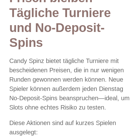
Tägliche Turniere
und No-Deposit-
Spins
Candy Spinz bietet tägliche Turniere mit
bescheidenen Preisen, die in nur wenigen
Runden gewonnen werden können. Neue
Spieler können außerdem jeden Dienstag
No-Deposit-Spins beanspruchen—ideal, um
Slots ohne echtes Risiko zu testen.
Diese Aktionen sind auf kurzes Spielen
ausgelegt: