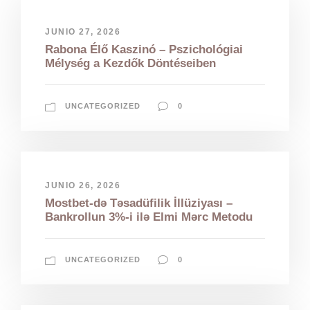
JUNIO 27, 2026
Rabona Élő Kaszinó – Pszichológiai
Mélység a Kezdők Döntéseiben
UNCATEGORIZED
0
JUNIO 26, 2026
Mostbet-də Təsadüfilik İllüziyası –
Bankrollun 3%-i ilə Elmi Mərc Metodu
UNCATEGORIZED
0