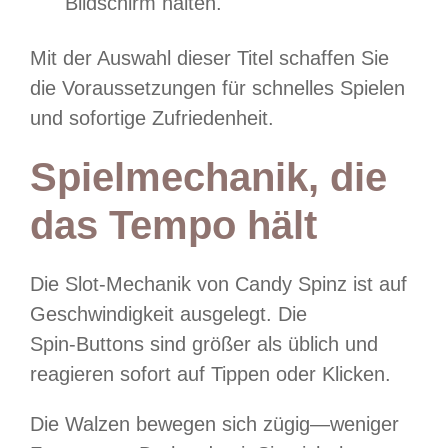
Bildschirm halten.
Mit der Auswahl dieser Titel schaffen Sie
die Voraussetzungen für schnelles Spielen
und sofortige Zufriedenheit.
Spielmechanik, die
das Tempo hält
Die Slot-Mechanik von Candy Spinz ist auf
Geschwindigkeit ausgelegt. Die
Spin‑Buttons sind größer als üblich und
reagieren sofort auf Tippen oder Klicken.
Die Walzen bewegen sich zügig—weniger