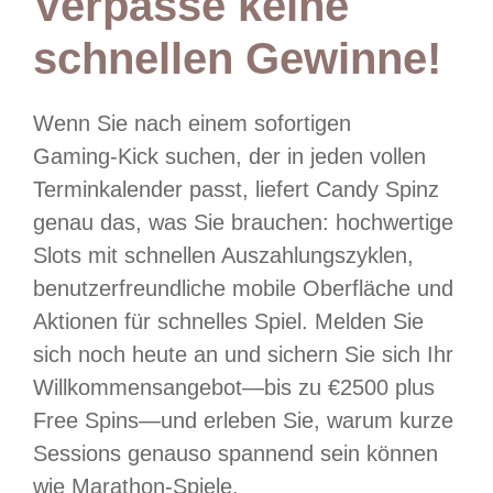
Verpasse keine
schnellen Gewinne!
Wenn Sie nach einem sofortigen
Gaming‑Kick suchen, der in jeden vollen
Terminkalender passt, liefert Candy Spinz
genau das, was Sie brauchen: hochwertige
Slots mit schnellen Auszahlungszyklen,
benutzerfreundliche mobile Oberfläche und
Aktionen für schnelles Spiel. Melden Sie
sich noch heute an und sichern Sie sich Ihr
Willkommensangebot—bis zu €2500 plus
Free Spins—und erleben Sie, warum kurze
Sessions genauso spannend sein können
wie Marathon‑Spiele.