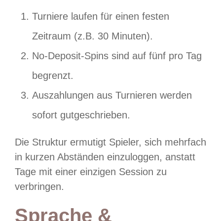
Turniere laufen für einen festen
Zeitraum (z.B. 30 Minuten).
No-Deposit-Spins sind auf fünf pro Tag
begrenzt.
Auszahlungen aus Turnieren werden
sofort gutgeschrieben.
Die Struktur ermutigt Spieler, sich mehrfach
in kurzen Abständen einzuloggen, anstatt
Tage mit einer einzigen Session zu
verbringen.
Sprache &