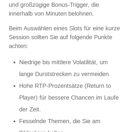
und großzügige Bonus‑Trigger, die
innerhalb von Minuten belohnen.
Beim Auswählen eines Slots für eine kurze
Session sollten Sie auf folgende Punkte
achten:
Niedrige bis mittlere Volatilität, um
lange Durststrecken zu vermeiden.
Hohe RTP‑Prozentsätze (Return to
Player) für bessere Chancen im Laufe
der Zeit.
Fesselnde Themen, die Sie am