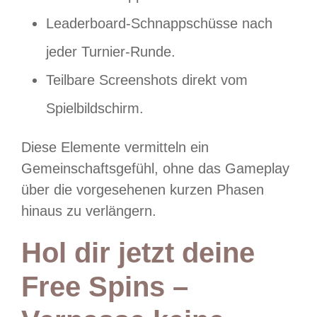
Leaderboard‑Schnappschüsse nach
jeder Turnier‑Runde.
Teilbare Screenshots direkt vom
Spielbildschirm.
Diese Elemente vermitteln ein
Gemeinschaftsgefühl, ohne das Gameplay
über die vorgesehenen kurzen Phasen
hinaus zu verlängern.
Hol dir jetzt deine
Free Spins –