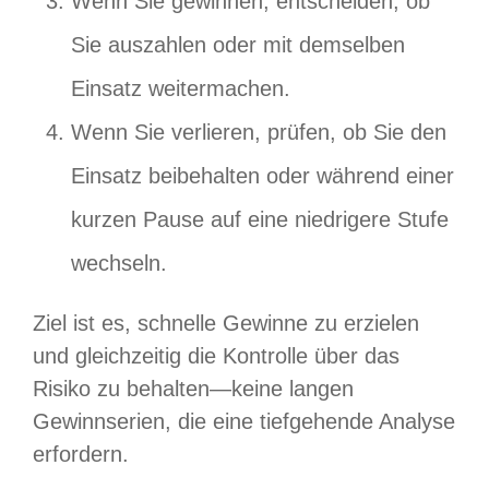
Wenn Sie gewinnen, entscheiden, ob
Sie auszahlen oder mit demselben
Einsatz weitermachen.
Wenn Sie verlieren, prüfen, ob Sie den
Einsatz beibehalten oder während einer
kurzen Pause auf eine niedrigere Stufe
wechseln.
Ziel ist es, schnelle Gewinne zu erzielen
und gleichzeitig die Kontrolle über das
Risiko zu behalten—keine langen
Gewinnserien, die eine tiefgehende Analyse
erfordern.