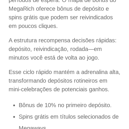
períodos de espera. O mapa de bônus do
MegaRich oferece bônus de depósito e
spins grátis que podem ser reivindicados
em poucos cliques.
A estrutura recompensa decisões rápidas:
depósito, reivindicação, rodada—em
minutos você está de volta ao jogo.
Esse ciclo rápido mantém a adrenalina alta,
transformando depósitos rotineiros em
mini‑celebrações de potenciais ganhos.
Bônus de 10% no primeiro depósito.
Spins grátis em títulos selecionados de
Megaways.