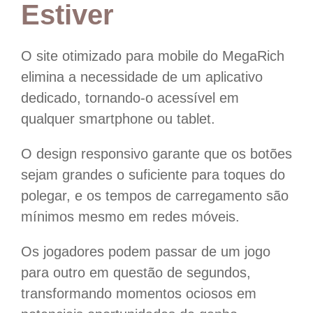
Estiver
O site otimizado para mobile do MegaRich
elimina a necessidade de um aplicativo
dedicado, tornando-o acessível em
qualquer smartphone ou tablet.
O design responsivo garante que os botões
sejam grandes o suficiente para toques do
polegar, e os tempos de carregamento são
mínimos mesmo em redes móveis.
Os jogadores podem passar de um jogo
para outro em questão de segundos,
transformando momentos ociosos em