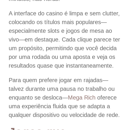
A interface do casino é limpa e sem clutter,
colocando os títulos mais populares—
especialmente slots e jogos de mesa ao
vivo—em destaque. Cada clique parece ter
um propósito, permitindo que você decida
por uma rodada ou uma aposta e veja os
resultados quase que instantaneamente.
Para quem prefere jogar em rajadas—
talvez durante uma pausa no trabalho ou
enquanto se desloca—
Mega Rich
oferece
uma experiência fluida que se adapta a
qualquer dispositivo ou velocidade de rede.