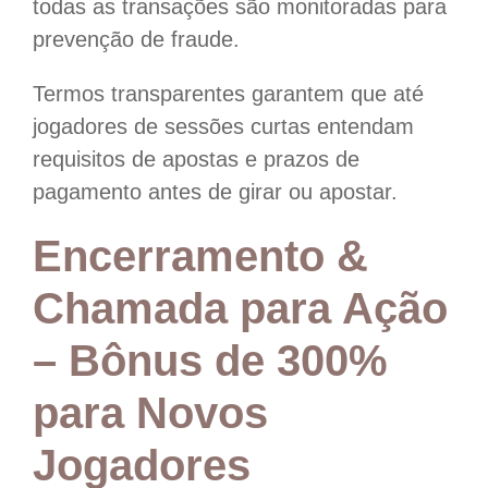
todas as transações são monitoradas para
prevenção de fraude.
Termos transparentes garantem que até
jogadores de sessões curtas entendam
requisitos de apostas e prazos de
pagamento antes de girar ou apostar.
Encerramento &
Chamada para Ação
– Bônus de 300%
para Novos
Jogadores