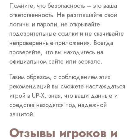
Помните, что безопасность – это ваша
ответственность. Не разглашайте свои
логины и пароли, не открывайте
подозрительные ссылки и не скачивайте
непроверенные приложения. Всегда
проверяйте, что вы находитесь на
официальном сайте или зеркале.
Таким образом, с соблюдением этих
рекомендаций вы сможете наслаждаться
игрой в UP-X, зная, что ваши данные и
средства находятся под надежной
защитой.
Отзывы игроков и