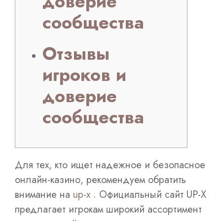
доверие
сообщества
Отзывы
игроков и
доверие
сообщества
Для тех, кто ищет надежное и безопасное
онлайн-казино, рекомендуем обратить
внимание на
up-x
. Официальный сайт UP-X
предлагает игрокам широкий ассортимент