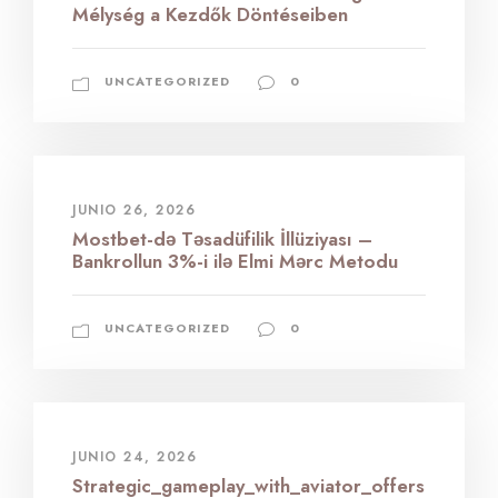
Mélység a Kezdők Döntéseiben
UNCATEGORIZED
0
JUNIO 26, 2026
Mostbet-də Təsadüfilik İllüziyası –
Bankrollun 3%-i ilə Elmi Mərc Metodu
UNCATEGORIZED
0
JUNIO 24, 2026
Strategic_gameplay_with_aviator_offers