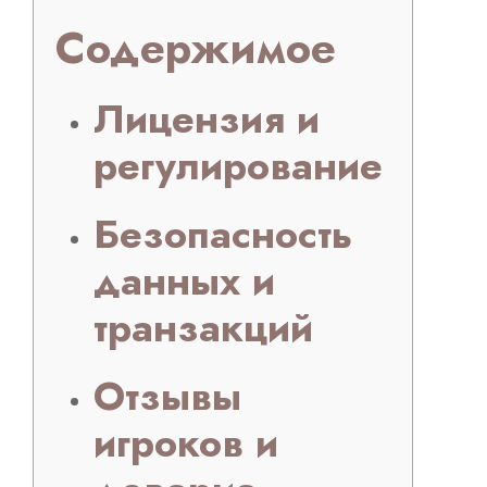
Содержимое
Лицензия и
регулирование
Безопасность
данных и
транзакций
Отзывы
игроков и