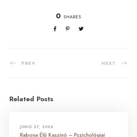
0
SHARES
PREV
NEXT
Related Posts
JUNIO 27, 2026
Rabona Élő Kaszinó – Pszichológiai