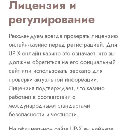
Лицензия и
регулирование
Рекомендуем всегда проверять лицензию
онлайн-казино перед регистрацией. Для
UP-X онлайн-казино это означает, что вы
должны обратиться на его официальный
сайт или использовать зеркало для
проверки актуальной информации.
Лицензия подтверждает, что казино
работает в соответствии с
международными стандартами
безопасности и честности.
На официальном сайте UP-X вы найдете