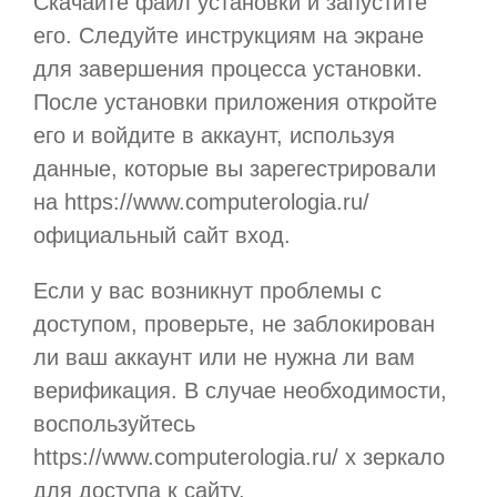
Скачайте файл установки и запустите
его. Следуйте инструкциям на экране
для завершения процесса установки.
После установки приложения откройте
его и войдите в аккаунт, используя
данные, которые вы зарегестрировали
на https://www.computerologia.ru/
официальный сайт вход.
Если у вас возникнут проблемы с
доступом, проверьте, не заблокирован
ли ваш аккаунт или не нужна ли вам
верификация. В случае необходимости,
воспользуйтесь
https://www.computerologia.ru/ x зеркало
для доступа к сайту.