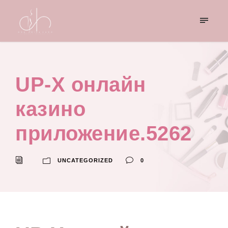
UP-X онлайн
казино
приложение.5262
UNCATEGORIZED
0