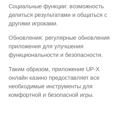
Социальные функции: возможность
делиться результатами и общаться с
другими игроками.
Обновления: регулярные обновления
приложения для улучшения
функциональности и безопасности.
Таким образом, приложение UP-X
онлайн казино предоставляет все
необходимые инструменты для
комфортной и безопасной игры.