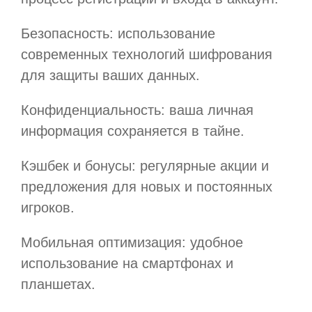
Безопасность: использование
современных технологий шифрования
для защиты ваших данных.
Конфиденциальность: ваша личная
информация сохраняется в тайне.
Кэшбек и бонусы: регулярные акции и
предложения для новых и постоянных
игроков.
Мобильная оптимизация: удобное
использование на смартфонах и
планшетах.