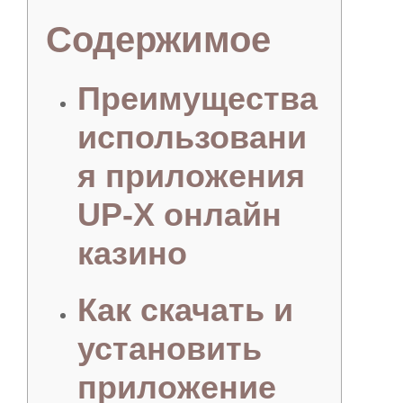
Содержимое
Преимущества
использовани
я приложения
UP-X онлайн
казино
Как скачать и
установить
приложение