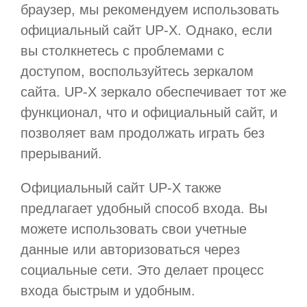
браузер, мы рекомендуем использовать
официальный сайт UP-X. Однако, если
вы столкнетесь с проблемами с
доступом, воспользуйтесь зеркалом
сайта. UP-X зеркало обеспечивает тот же
функционал, что и официальный сайт, и
позволяет вам продолжать играть без
прерываний.
Официальный сайт UP-X также
предлагает удобный способ входа. Вы
можете использовать свои учетные
данные или авторизоваться через
социальные сети. Это делает процесс
входа быстрым и удобным.