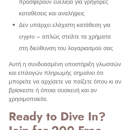
προσφέρουν ευελιξία για γρήγορες
καταθέσεις και αναλήψεις
Δεν υπάρχει ελάχιστη κατάθεση για
crypto – απλώς στείλτε τα χρήματα
στη διεύθυνση του λογαριασμού σας
Αυτή η συνδυασμένη υποστήριξη γλωσσών
και επιλογών πληρωμής σημαίνει ότι
μπορείτε να αρχίσετε να παίζετε όπου κι αν
βρίσκεστε ή όποια συσκευή και αν
χρησιμοποιείτε.
Ready to Dive In?