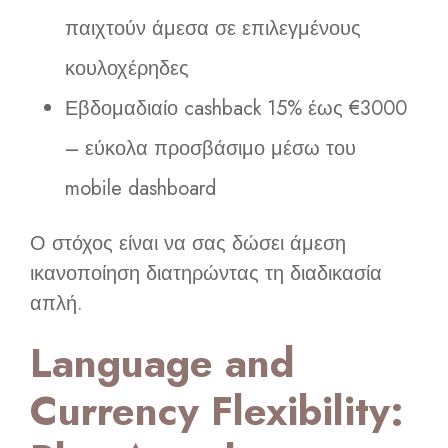
παιχτούν άμεσα σε επιλεγμένους
κουλοχέρηδες
Εβδομαδιαίο cashback 15% έως €3000
– εύκολα προσβάσιμο μέσω του
mobile dashboard
Ο στόχος είναι να σας δώσει άμεση
ικανοποίηση διατηρώντας τη διαδικασία
απλή.
Language and
Currency Flexibility: