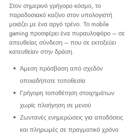
Στον σημερινό γρήγορο κόσμο, το
παραδοσιακό καζίνο στον υπολογιστή
μοιάζει με ένα αργό τρένο. Το mobile
gaming προσφέρει ένα πυραυλοφόρο – σε
απευθείας σύνδεση – που σε εκτοξεύει
κατευθείαν στην δράση.
Άμεση πρόσβαση από σχεδόν
οποιαδήποτε τοποθεσία
Γρήγορη τοποθέτηση στοιχημάτων
χωρίς πλοήγηση σε μενού
Ζωντανές ενημερώσεις για αποδόσεις
και πληρωμές σε πραγματικό χρόνο