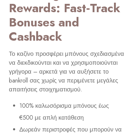
Rewards: Fast‑Track
Bonuses and
Cashback
Το καζίνο προσφέρει μπόνους σχεδιασμένα
να διεκδικούνται και να χρησιμοποιούνται
γρήγορα – αρκετά για να αυξήσετε το
bankroll σας χωρίς να περιμένετε μεγάλες
απαιτήσεις στοιχηματισμού.
100% καλωσόρισμα μπόνους έως
€500 με απλή κατάθεση
Δωρεάν περιστροφές που μπορούν να