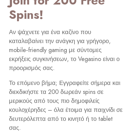
Join for 200 Free
Spins!
Αν ψάχνετε για ένα καζίνο που
καταλαβαίνει την ανάγκη για γρήγορο,
mobile‑friendly gaming με σύντομες
εκρήξεις συγκινήσεων, το Vegasino είναι ο
προορισμός σας.
Το επόμενο βήμα; Εγγραφείτε σήμερα και
διεκδικήστε τα 200 δωρεάν spins σε
μερικούς από τους πιο δημοφιλείς
κουλοχέρηδες – όλα έτοιμα για παιχνίδι σε
δευτερόλεπτα από το κινητό ή το tablet
σας.