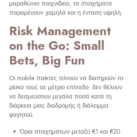
μαραθώνιο παιχνιδιού, τα στοιχήματα
παραμένουν χαμηλά και η ένταση υψηλή.
Risk Management
on the Go: Small
Bets, Big Fun
Οι mobile παίκτες τείνουν να διατηρούν το
ρίσκο τους σε μέτριο επίπεδο· δεν θέλουν
να δεσμεύσουν μεγάλα ποσά κατά τη
διάρκεια μιας διαδρομής ή διάλειμμα
φαγητού.
Όρια στοιχημάτων μεταξύ €1 και €20