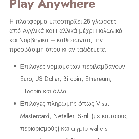
Play Anywhere
Η πλατφόρμα υποστηρίζει 28 γλώσσες –
από Αγγλικά και Γαλλικά μέχρι Πολωνικά
και Νορβηγικά – καθιστώντας την
προσβάσιμη όπου κι αν ταξιδεύετε.
Επιλογές νομισμάτων περιλαμβάνουν
Euro, US Dollar, Bitcoin, Ethereum,
Litecoin και άλλα
Επιλογές πληρωμής όπως Visa,
Mastercard, Neteller, Skrill (με κάποιους
περιορισμούς) και crypto wallets