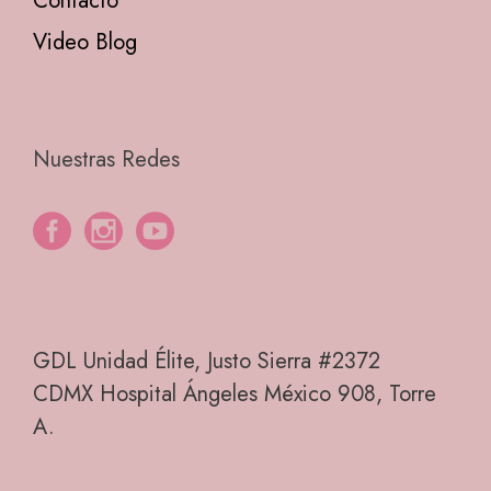
Contacto
Video Blog
Nuestras Redes
GDL Unidad Élite, Justo Sierra #2372
CDMX Hospital Ángeles México 908, Torre
A.