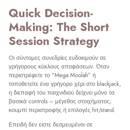
Quick Decision-
Making: The Short
Session Strategy
Οι σύντομες συνεδρίες ευδοκιμούν σε
γρήγορους κύκλους αποφάσεων. Όταν
περιστρέφετε το “Mega Moolah” ή
τοποθετείτε ένα γρήγορο χέρι στο blackjack,
η διεπαφή του παιχνιδιού δείχνει μόνο τα
βασικά controls – μέγεθος στοιχήματος,
κουμπί περιστροφής ή επιλογές hit/stand.
Επειδή δεν είστε δεσμευμένοι σε