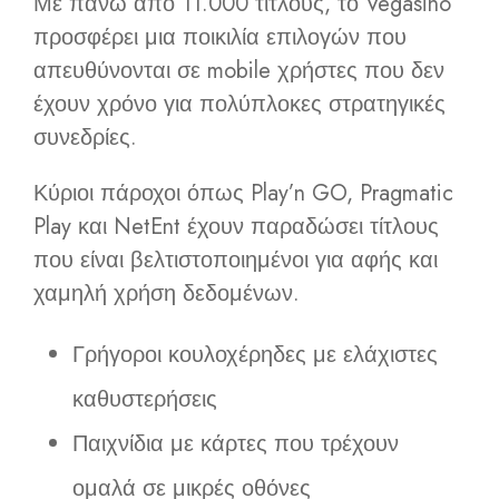
Με πάνω από 11.000 τίτλους, το Vegasino
προσφέρει μια ποικιλία επιλογών που
απευθύνονται σε mobile χρήστες που δεν
έχουν χρόνο για πολύπλοκες στρατηγικές
συνεδρίες.
Κύριοι πάροχοι όπως Play’n GO, Pragmatic
Play και NetEnt έχουν παραδώσει τίτλους
που είναι βελτιστοποιημένοι για αφής και
χαμηλή χρήση δεδομένων.
Γρήγοροι κουλοχέρηδες με ελάχιστες
καθυστερήσεις
Παιχνίδια με κάρτες που τρέχουν
ομαλά σε μικρές οθόνες