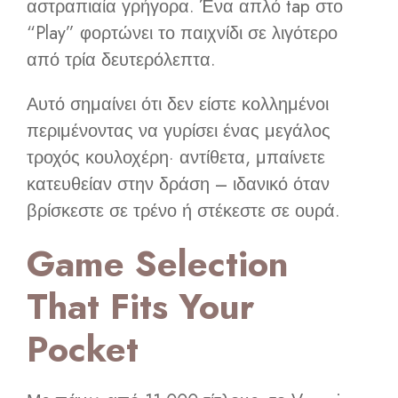
αστραπιαία γρήγορα. Ένα απλό tap στο
“Play” φορτώνει το παιχνίδι σε λιγότερο
από τρία δευτερόλεπτα.
Αυτό σημαίνει ότι δεν είστε κολλημένοι
περιμένοντας να γυρίσει ένας μεγάλος
τροχός κουλοχέρη· αντίθετα, μπαίνετε
κατευθείαν στην δράση – ιδανικό όταν
βρίσκεστε σε τρένο ή στέκεστε σε ουρά.
Game Selection
That Fits Your
Pocket