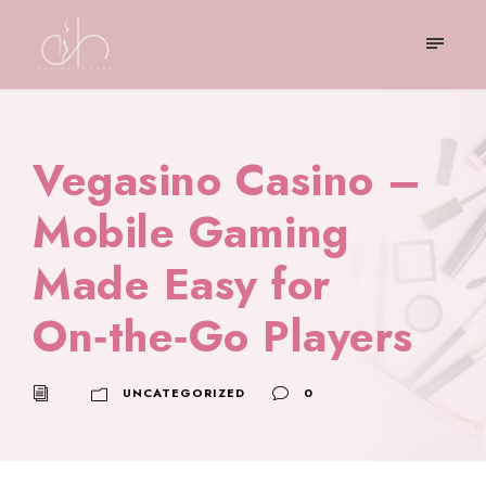
Vegasino Casino –
Mobile Gaming
Made Easy for
On‑the‑Go Players
UNCATEGORIZED
0